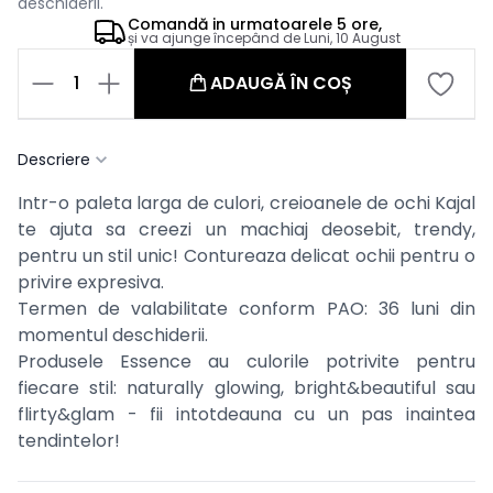
deschiderii.
Comandă in
urmatoarele
5 ore,
și va ajunge începând de
Luni, 10 August
1
ADAUGĂ ÎN COȘ
Descriere
Intr-o paleta larga de culori, creioanele de ochi Kajal
te ajuta sa creezi un machiaj deosebit, trendy,
pentru un stil unic! Contureaza delicat ochii pentru o
privire expresiva.
Termen de valabilitate conform PAO: 36 luni din
momentul deschiderii.
Produsele Essence au culorile potrivite pentru
fiecare stil: naturally glowing, bright&beautiful sau
flirty&glam - fii intotdeauna cu un pas inaintea
tendintelor!