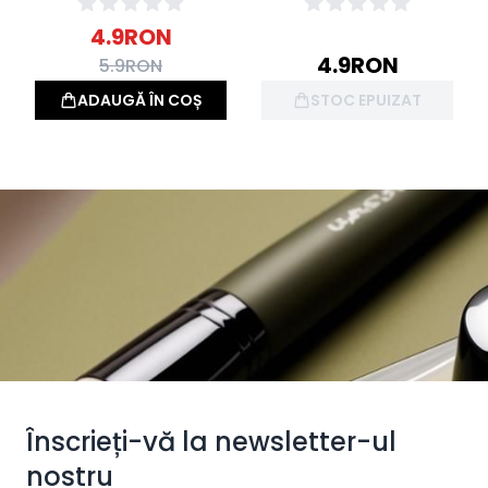
4.9
RON
4.9
RON
5.9
RON
ADAUGĂ ÎN COȘ
STOC EPUIZAT
Înscrieți-vă la newsletter-ul
nostru