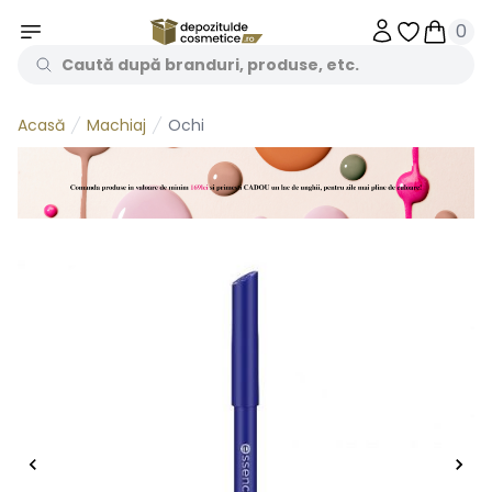
0
Obiecte în 
Obiecte
Machiaj
Ochi
Acasă