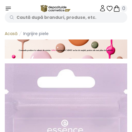
0
Obiecte în 
Obiecte
Ingrijire piele
Acasă