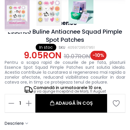
Essence
Essence Buline Antiacnee Squad Pimple
Spot Patches
In stoc
SKU
4059729517951
9.05RON
-
10
%
10.07RON
Pentru a scapa rapid de cosurile de pe fata, plasturii
Essence Spot Squad Pimple Patches sunt solutia ideala.
Acestia contribuie la curatarea si regenerarea mai rapida a
zonelor afectate, reducand vizibilitatea cosurilor in doar
cateva ore, in timp ce protejeaza tenul de poluare.
Comandă in
urmatoarele
10 ore,
și va ajunge începând de
Marți, 11 August
1
ADAUGĂ ÎN COȘ
Descriere