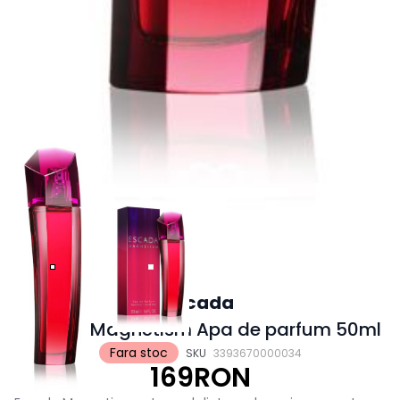
Escada
Escada Magnetism Apa de parfum 50ml
Fara stoc
SKU
3393670000034
169RON