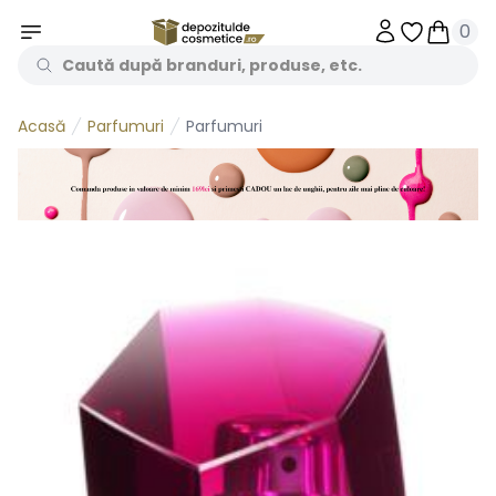
0
Obiecte în 
Obiecte
Parfumuri
Parfumuri
Acasă