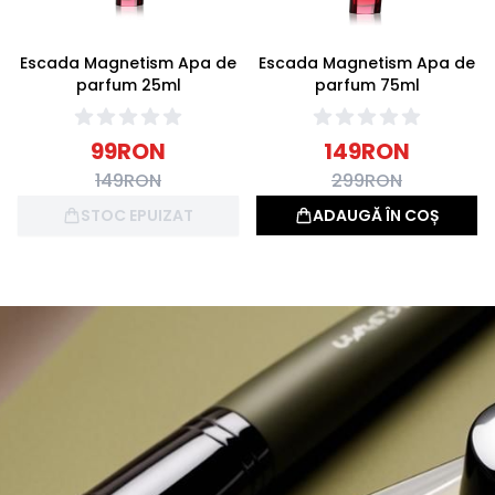
Escada Magnetism Apa de
Escada Magnetism Apa de
parfum 25ml
parfum 75ml
99
RON
149
RON
149
RON
299
RON
STOC EPUIZAT
ADAUGĂ ÎN COȘ