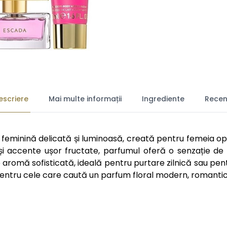
escriere
Mai multe informații
Ingrediente
Recenz
eminină delicată și luminoasă, creată pentru femeia opti
și accente ușor fructate, parfumul oferă o senzație de 
o aromă sofisticată, ideală pentru purtare zilnică sau p
tru cele care caută un parfum floral modern, romantic și