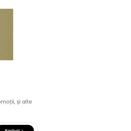
oții, și alte
Barbat