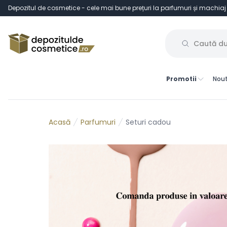
Depozitul de cosmetice - cele mai bune prețuri la parfumuri și machiaj
Promotii
Nout
Parfumuri
Seturi cadou
Acasă