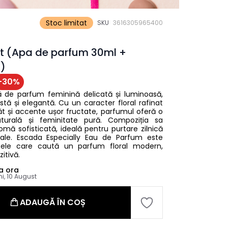
Stoc limitat
SKU
3616305965400
et (Apa de parfum 30ml +
l)
-
30
%
ă de parfum feminină delicată și luminoasă,
tă și elegantă. Cu un caracter floral rafinat
t și accente ușor fructate, parfumul oferă o
turală și feminitate pură. Compoziția sa
romă sofisticată, ideală pentru purtare zilnică
le. Escada Especially Eau de Parfum este
cele care caută un parfum floral modern,
itivă.
a ora
ni, 10 August
ADAUGĂ ÎN COȘ