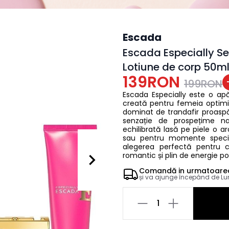
Escada
Escada Especially S
Lotiune de corp 50m
139RON
199RON
Escada Especially este o ap
creată pentru femeia optimis
dominat de trandafir proaspă
senzație de prospețime na
echilibrată lasă pe piele o a
sau pentru momente specia
alegerea perfectă pentru 
romantic și plin de energie poz
Comandă in
urmatoare
și va ajunge începând de
Lu
1