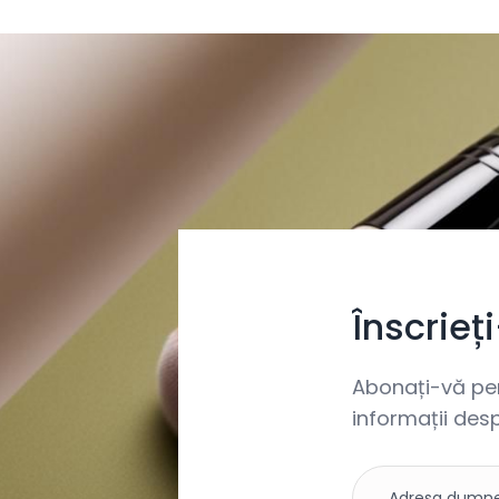
Înscrieț
Abonați-vă pent
informații desp