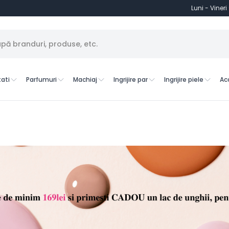
Luni - Vineri
ati
Parfumuri
Machiaj
Ingrijire par
Ingrijire piele
Ac