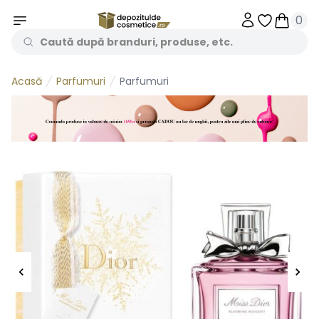
0
Obiecte în 
Obiecte
Parfumuri
Parfumuri
Acasă