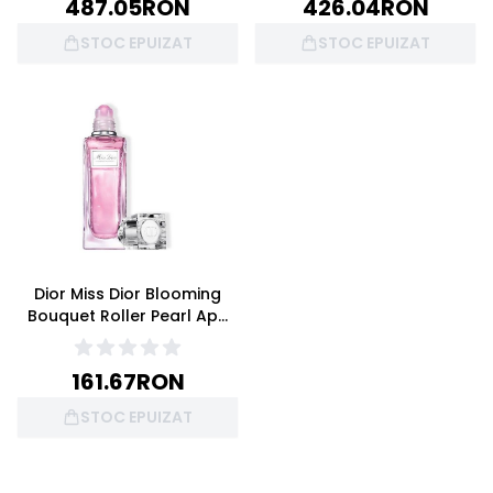
487.05
RON
426.04
RON
STOC EPUIZAT
STOC EPUIZAT
Dior Miss Dior Blooming
Bouquet Roller Pearl Apa
de toaleta Roll-On 20ml
161.67
RON
STOC EPUIZAT