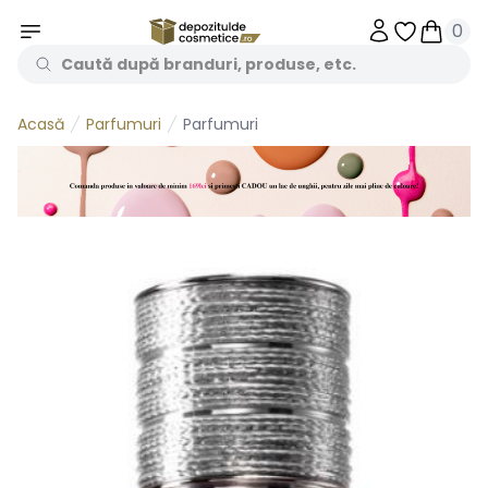
0
Obiecte în 
Obiecte
Parfumuri
Parfumuri
Acasă