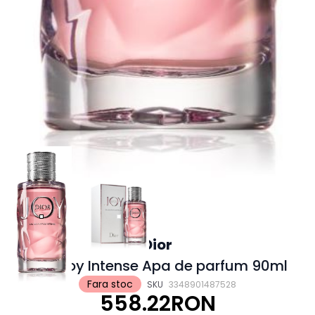
Dior
Dior Joy Intense Apa de parfum 90ml
Fara stoc
SKU
3348901487528
558.22RON