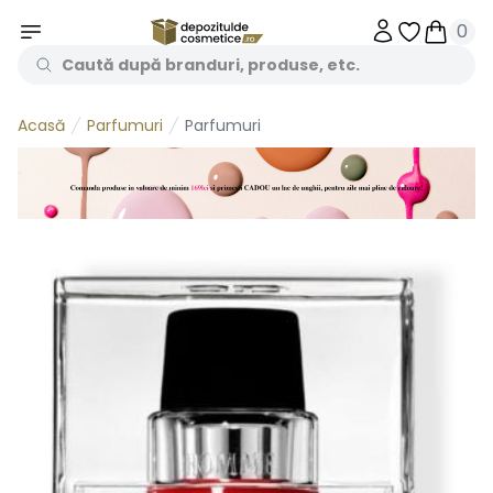
0
Obiecte în 
Obiecte
Parfumuri
Parfumuri
Acasă