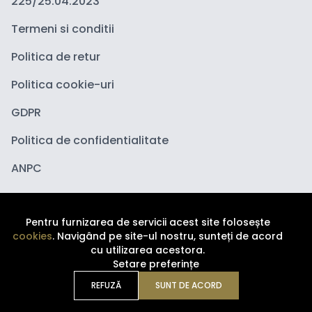
225/25.04.2023
Termeni si conditii
Politica de retur
Politica cookie-uri
GDPR
Politica de confidentialitate
ANPC
Pentru furnizarea de servicii acest site folosește
cookies
. Navigând pe site-ul nostru, sunteți de acord
cu utilizarea acestora.
Setare preferințe
Copyright ©
2026
Depozituldecosmetice.ro. Toate
drepturile sunt rezervate.
REFUZĂ
SUNT DE ACORD