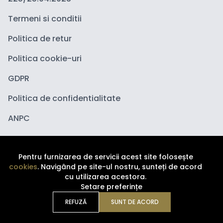
Termeni si conditii
Politica de retur
Politica cookie-uri
GDPR
Politica de confidentialitate
ANPC
Pentru furnizarea de servicii acest site folosește
cookies
. Navigând pe site-ul nostru, sunteți de acord
cu utilizarea acestora.
Setare preferințe
Copyright ©
2026
Depozituldecosmetice.ro. Toate
drepturile sunt rezervate.
REFUZĂ
SUNT DE ACORD