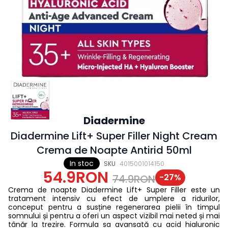
Diadermine
Diadermine Lift+ Super Filler Night Cream
Crema de Noapte Antirid 50ml
In stoc
SKU
4015001014150
54.9RON
-
27
%
74.9RON
Crema de noapte Diadermine Lift+ Super Filler este un
tratament intensiv cu efect de umplere a ridurilor,
conceput pentru a susține regenerarea pielii în timpul
somnului și pentru a oferi un aspect vizibil mai neted și mai
tânăr la trezire. Formula sa avansată cu acid hialuronic