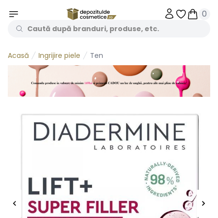
0
Obiecte în 
Obiecte
Ingrijire piele
Ten
Acasă