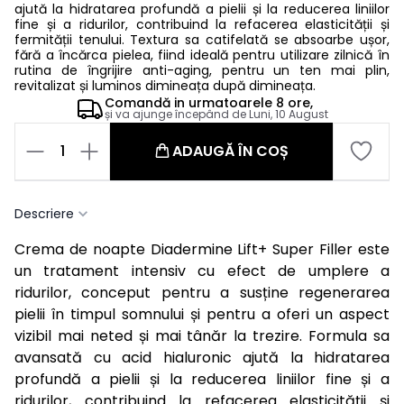
ajută la hidratarea profundă a pielii și la reducerea liniilor
fine și a ridurilor, contribuind la refacerea elasticității și
fermității tenului. Textura sa catifelată se absoarbe ușor,
fără a încărca pielea, fiind ideală pentru utilizare zilnică în
rutina de îngrijire anti-aging, pentru un ten mai plin,
revitalizat și luminos dimineața după dimineața.
Comandă in
urmatoarele
8 ore,
și va ajunge începând de
Luni, 10 August
1
ADAUGĂ ÎN COȘ
Descriere
Crema de noapte Diadermine Lift+ Super Filler este
un tratament intensiv cu efect de umplere a
ridurilor, conceput pentru a susține regenerarea
pielii în timpul somnului și pentru a oferi un aspect
vizibil mai neted și mai tânăr la trezire. Formula sa
avansată cu acid hialuronic ajută la hidratarea
profundă a pielii și la reducerea liniilor fine și a
ridurilor, contribuind la refacerea elasticității și