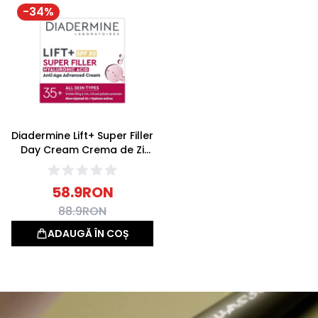
-
34
%
Diadermine Lift+ Super Filler
Day Cream Crema de Zi
Antirid SPF30 50ml
58.9
RON
88.9
RON
ADAUGĂ ÎN COȘ