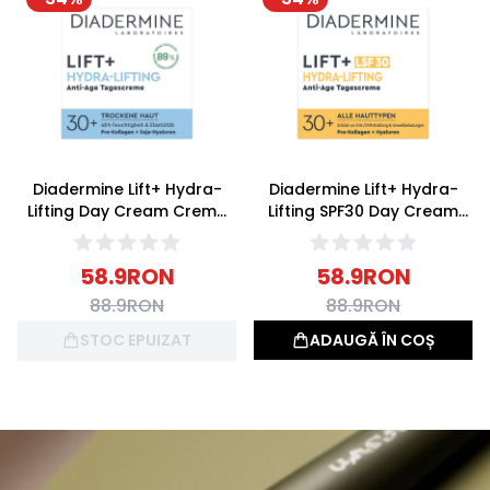
Diadermine Lift+ Hydra-
Diadermine Lift+ Hydra-
Lifting Day Cream Crema
Lifting SPF30 Day Cream
de Zi Antirid 50ml
Crema de Zi Antirid 50ml
58.9
RON
58.9
RON
88.9
RON
88.9
RON
STOC EPUIZAT
ADAUGĂ ÎN COȘ