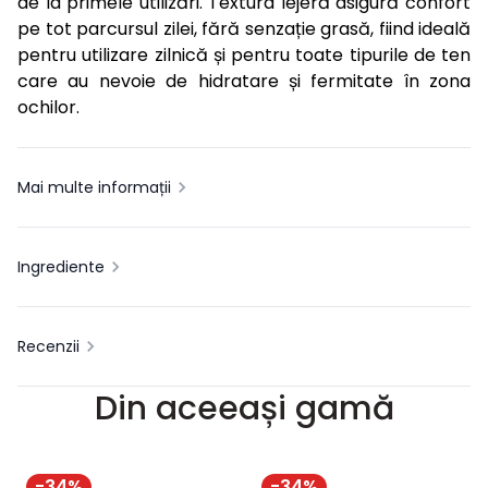
de la primele utilizări. Textura lejeră asigură confort
pe tot parcursul zilei, fără senzație grasă, fiind ideală
pentru utilizare zilnică și pentru toate tipurile de ten
care au nevoie de hidratare și fermitate în zona
ochilor.
Mai multe informații
Ingrediente
Recenzii
Din aceeași gamă
-
34
%
-
34
%