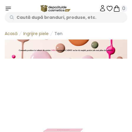
0
Obiecte în 
Obiecte
Ingrijire piele
Ten
Acasă