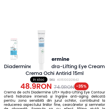
Diadermine
Diadermine Lift+ Hydra-Lifting Eye Cream
Crema Ochi Antirid 15ml
In stoc
SKU
4015100201642
48.9RON
-
35
%
74.9RON
Crema de ochi Diadermine Lift+ Hydra-Lifting Eye Contour
oferă hidratare intensă și îngrijire anti-aging delicată
pentru zona sensibilă din jurul ochilor, contribuind la
reducerea aspectului liniilor fine, cearcănelor și semnelor
de oboseală. Formula sa cu efect lifting ajută la