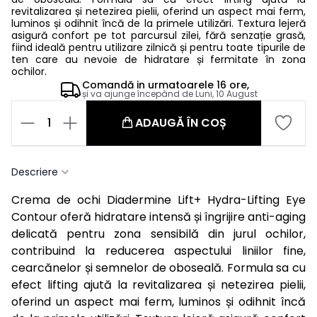
revitalizarea și netezirea pielii, oferind un aspect mai ferm,
luminos și odihnit încă de la primele utilizări. Textura lejeră
asigură confort pe tot parcursul zilei, fără senzație grasă,
fiind ideală pentru utilizare zilnică și pentru toate tipurile de
ten care au nevoie de hidratare și fermitate în zona
ochilor.
Comandă in
urmatoarele
16 ore,
și va ajunge începând de
Luni, 10 August
1
ADAUGĂ ÎN COȘ
Descriere
Crema de ochi Diadermine Lift+ Hydra-Lifting Eye
Contour oferă hidratare intensă și îngrijire anti-aging
delicată pentru zona sensibilă din jurul ochilor,
contribuind la reducerea aspectului liniilor fine,
cearcănelor și semnelor de oboseală. Formula sa cu
efect lifting ajută la revitalizarea și netezirea pielii,
oferind un aspect mai ferm, luminos și odihnit încă