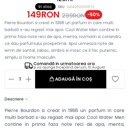
In stoc
SKU
3414202000572
149RON
-
50
%
299RON
Pierre Bourdon a creat in 1988 un parfum in care multi
barbati s-au regasit mai apoi. Cool Water Men contine in
prima faza note reci de apa, menta, rozmarin si coriandru
ce dau parfumului prospetime. Apoi urmeaza note de
lemn de santal, tabac, ambra si mosc ce il fac puternic,
simplu si foarte masculin.
Comandă in
urmatoarea ora
și va ajunge începând de
Luni, 10 August
1
ADAUGĂ ÎN COȘ
Descriere
Pierre Bourdon a creat in 1988 un parfum in care
multi barbati s-au regasit mai apoi. Cool Water Men
contine in prima faza note reci de apa, menta,