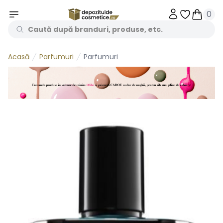
0
Obiecte în 
Obiecte
Parfumuri
Parfumuri
Acasă