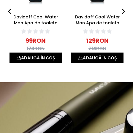
Davidoff Cool Water
Davidoff Cool Water
Man Apa de toaleta
Man Apa de toaleta
40ml
75ml
99
RON
129
RON
174
RON
214
RON
ADAUGĂ ÎN COȘ
ADAUGĂ ÎN COȘ