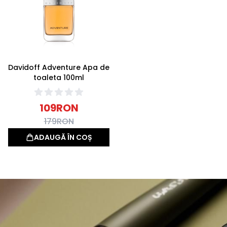
Davidoff Adventure Apa de
toaleta 100ml
109
RON
179
RON
ADAUGĂ ÎN COȘ