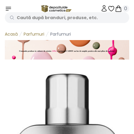
0
Obiecte în 
Obiecte
Parfumuri
Parfumuri
Acasă