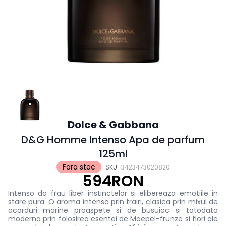
Dolce & Gabbana
D&G Homme Intenso Apa de parfum
125ml
Fara stoc
SKU
3423473020820
594RON
Intenso da frau liber instinctelor si elibereaza emotiile in
stare pura. O aroma intensa prin trairi, clasica prin mixul de
acorduri marine proaspete si de busuioc si totodata
moderna prin folosirea esentei de Moepel-frunze si flori ale