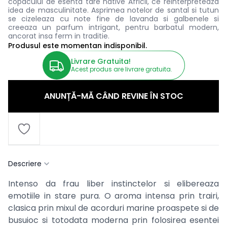
copacului de esenta tare native Africii, ce reinterpreteaza
idea de masculinitate. Asprimea notelor de santal si tutun
se cizeleaza cu note fine de lavanda si galbenele si
creeaza un parfum intrigant, pentru barbatul modern,
ancorat insa ferm in traditie.
Produsul este momentan indisponibil.
Livrare Gratuita!
Acest produs are livrare gratuita.
ANUNȚĂ-MĂ CÂND REVINE ÎN STOC
Descriere
Intenso da frau liber instinctelor si elibereaza
emotiile in stare pura. O aroma intensa prin trairi,
clasica prin mixul de acorduri marine proaspete si de
busuioc si totodata moderna prin folosirea esentei