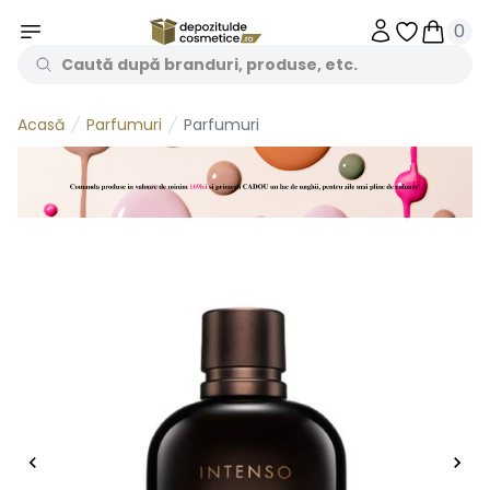
0
Obiecte în 
Obiecte
Parfumuri
Parfumuri
Acasă