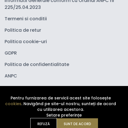
Informatii Generale conform cu Ordinul ANPC nr
225/25.04.2023
Termeni si conditii
Politica de retur
Politica cookie-uri
GDPR
Politica de confidentialitate
ANPC
Pentru furnizarea de servicii acest site folosește
cookies
. Navigând pe site-ul nostru, sunteți de acord
cu utilizarea acestora.
Setare preferințe
Copyright ©
2026
Depozituldecosmetice.ro. Toate
drepturile sunt rezervate.
REFUZĂ
SUNT DE ACORD