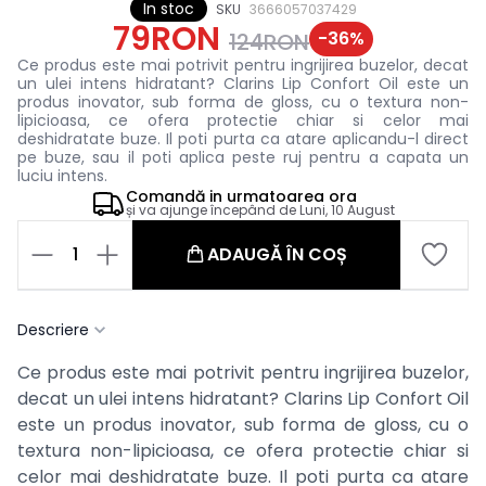
In stoc
SKU
3666057037429
79RON
-
36
%
124RON
Ce produs este mai potrivit pentru ingrijirea buzelor, decat
un ulei intens hidratant? Clarins Lip Confort Oil este un
produs inovator, sub forma de gloss, cu o textura non-
lipicioasa, ce ofera protectie chiar si celor mai
deshidratate buze. Il poti purta ca atare aplicandu-l direct
pe buze, sau il poti aplica peste ruj pentru a capata un
luciu intens.
Comandă in
urmatoarea ora
și va ajunge începând de
Luni, 10 August
1
ADAUGĂ ÎN COȘ
Descriere
Ce produs este mai potrivit pentru ingrijirea buzelor,
decat un ulei intens hidratant? Clarins Lip Confort Oil
este un produs inovator, sub forma de gloss, cu o
textura non-lipicioasa, ce ofera protectie chiar si
celor mai deshidratate buze. Il poti purta ca atare