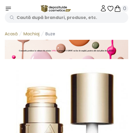
0
Obiecte în 
Obiecte
Machiaj
Buze
Acasă