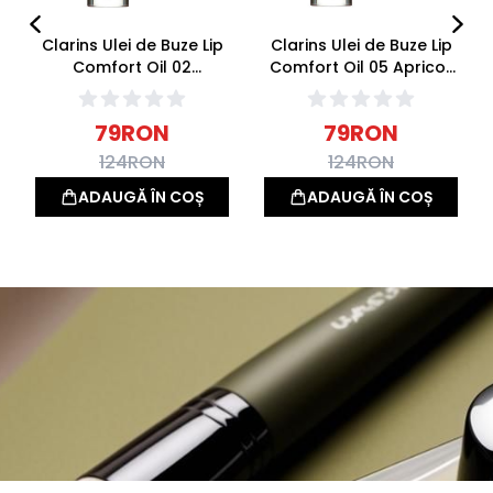
Clarins Ulei de Buze Lip
Clarins Ulei de Buze Lip
Comfort Oil 02
Comfort Oil 05 Apricot
Raspberry 7ml
7ml
79
RON
79
RON
124
RON
124
RON
ADAUGĂ ÎN COȘ
ADAUGĂ ÎN COȘ