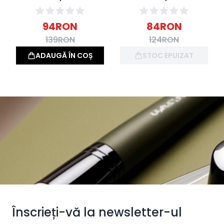
Exfoliating Cleanser
Cleanser 200ml
125ml
94
RON
84
RON
139
RON
124
RON
ADAUGĂ ÎN COȘ
STOC EPUIZAT
Înscrieți-vă la newsletter-ul