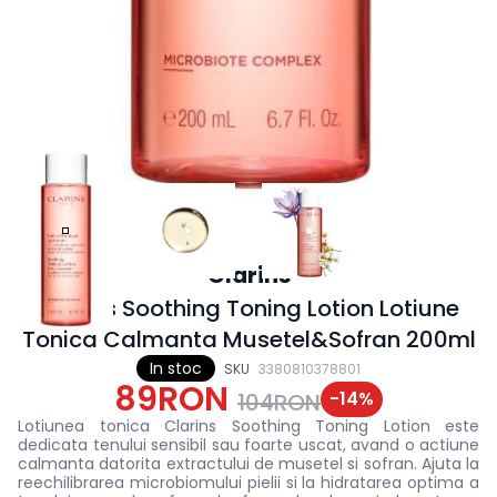
Clarins
Clarins Soothing Toning Lotion Lotiune
Tonica Calmanta Musetel&Sofran 200ml
In stoc
SKU
3380810378801
89RON
-
14
%
104RON
Lotiunea tonica Clarins Soothing Toning Lotion este
dedicata tenului sensibil sau foarte uscat, avand o actiune
calmanta datorita extractului de musetel si sofran. Ajuta la
reechilibrarea microbiomului pielii si la hidratarea optima a