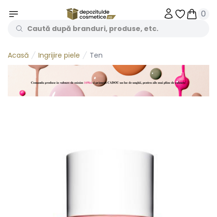
0
Obiecte în 
Obiecte
Ingrijire piele
Ten
Acasă