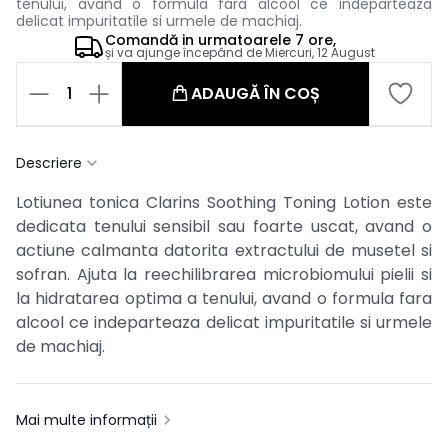
tenului, avand o formula fara alcool ce indeparteaza
delicat impuritatile si urmele de machiaj.
Comandă in
urmatoarele
7 ore,
și va ajunge începând de
Miercuri, 12 August
1
ADAUGĂ ÎN COȘ
Descriere
Lotiunea tonica Clarins Soothing Toning Lotion este
dedicata tenului sensibil sau foarte uscat, avand o
actiune calmanta datorita extractului de musetel si
sofran. Ajuta la reechilibrarea microbiomului pielii si
la hidratarea optima a tenului, avand o formula fara
alcool ce indeparteaza delicat impuritatile si urmele
de machiaj.
Mai multe informații