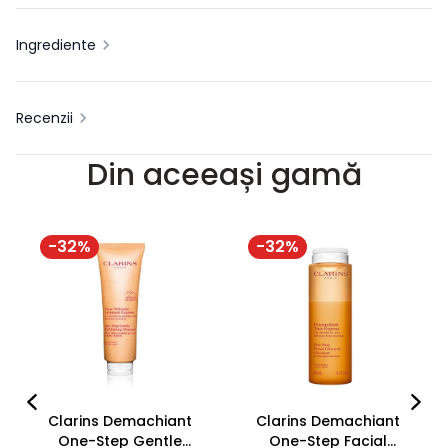
Ingrediente
Recenzii
Din aceeași gamă
-
32
%
-
32
%
Clarins Demachiant
Clarins Demachiant
One-Step Gentle
One-Step Facial