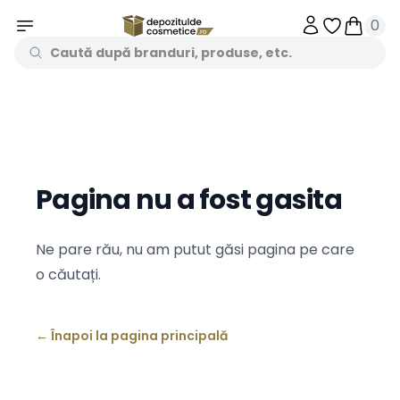
0
Obiecte în 
Obiecte
Pagina nu a fost gasita
Ne pare rău, nu am putut găsi pagina pe care
o căutați.
←
Înapoi la pagina principală