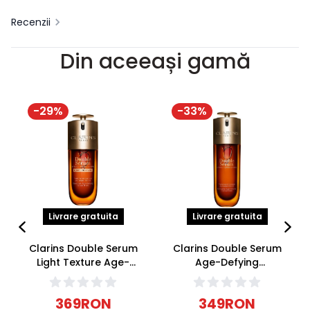
Recenzii
Din aceeași gamă
-
29
%
-
33
%
Livrare gratuita
Livrare gratuita
Clarins Double Serum
Clarins Double Serum
Light Texture Age-
Age-Defying
Defying Concentrate
Concentrate Ser antirid
Ser ten gras/mixt 50ml
50ml
369
RON
349
RON