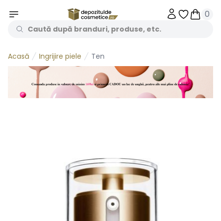
0
Obiecte în 
Obiecte
Ingrijire piele
Ten
Acasă