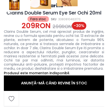
Clarins
Clarins Double Serum Eye Ser Ochi 20ml
Fara stoc
SKU
3380810463170
209RON
-
30
%
299RON
Clarins Double Serum, cel mai apreciat produs de ingrijire,
revine cu o formula speciala pentru ochii tai. 13 extracte de
plante, extrem de potente, alcatuiesc o formula 96%
naturala, ce previne si trateaza semnele de imbatranire a
ochilor. In doar 7 zile, Clarins Double Serum Eye iti promite o
reducere a aspectului ridurilor, pungilor, cearcanelor si
marirea rezistentei si fermitatii pielii acestei zone delicate.
Ochii tai par mai odihniti, mai luminosi, iar datorita
complexului anti-poluare, protejati impotriva factorilor de
mediu, ce produc deshidratare si o imbatranire prematura.
Produsul este momentan indisponibil.
ANUNȚĂ-MĂ CÂND REVINE ÎN STOC