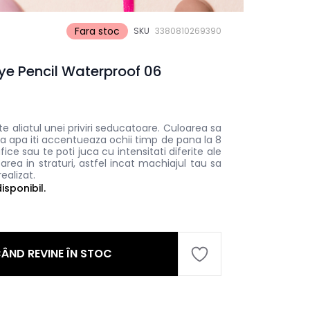
Fara stoc
SKU
3380810269390
Eye Pencil Waterproof 06
te aliatul unei priviri seducatoare. Culoarea sa
 la apa iti accentueaza ochii timp de pana la 8
rafice sau te poti juca cu intensitati diferite ale
carea in straturi, astfel incat machiajul tau sa
realizat.
sponibil.
ÂND REVINE ÎN STOC