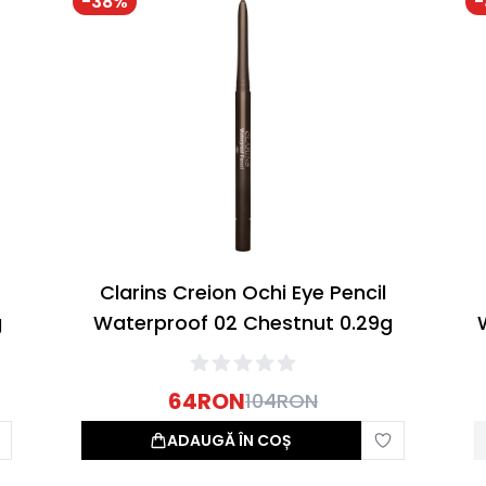
-
38
%
-
Clarins Creion Ochi Eye Pencil
g
Waterproof 02 Chestnut 0.29g
64
RON
104
RON
ADAUGĂ ÎN COȘ