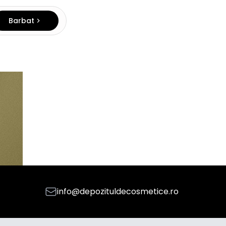
Barbat
info@depozituldecosmetice.ro