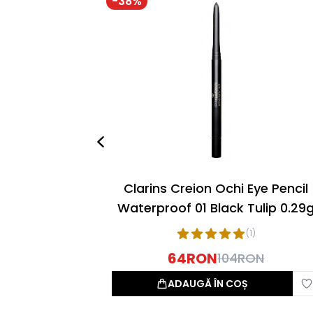
-
38
%
Clarins Creion Ochi Eye Pencil
Waterproof 01 Black Tulip 0.29
(
1
)
64
RON
104
RON
ADAUGĂ ÎN COȘ