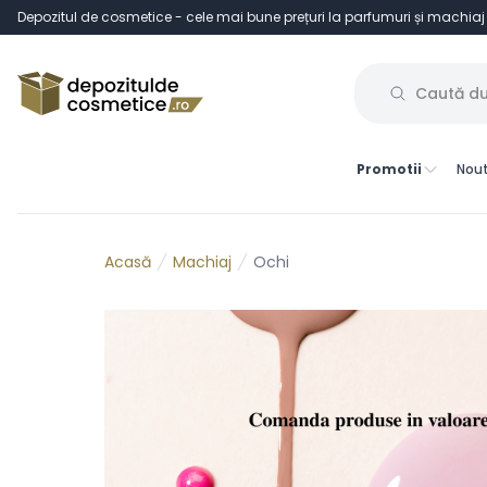
Depozitul de cosmetice - cele mai bune prețuri la parfumuri și machiaj
Promotii
Nout
Machiaj
Ochi
Acasă