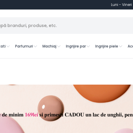
Luni - Vineri
ati
Parfumuri
Machiaj
Ingrijire par
Ingrijire piele
Ac