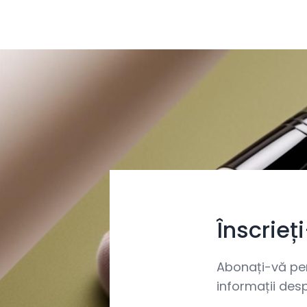
Înscrieț
Abonați-vă pent
informații desp