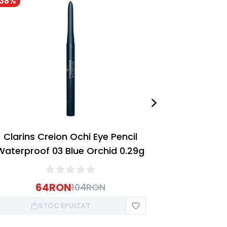
38
%
-
38
%
Clarins Creion Ochi Eye Pencil
Clarins 
Waterproof 03 Blue Orchid 0.29g
Water
64
RON
6
104
RON
STOC EPUIZAT
S