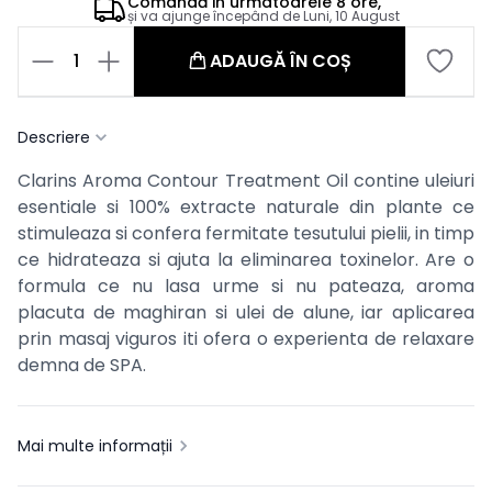
Comandă in
urmatoarele
8 ore,
și va ajunge începând de
Luni, 10 August
1
ADAUGĂ ÎN COȘ
Descriere
Clarins Aroma Contour Treatment Oil contine uleiuri
esentiale si 100% extracte naturale din plante ce
stimuleaza si confera fermitate tesutului pielii, in timp
ce hidrateaza si ajuta la eliminarea toxinelor. Are o
formula ce nu lasa urme si nu pateaza, aroma
placuta de maghiran si ulei de alune, iar aplicarea
prin masaj viguros iti ofera o experienta de relaxare
demna de SPA.
Mai multe informații