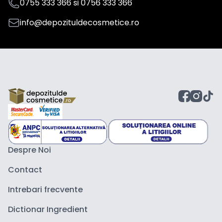
0755 333 366
si
0756 333 366
info@depozituldecosmetice.ro
Despre Noi
Contact
Intrebari frecvente
Dictionar Ingredient