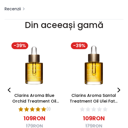
Recenzii
Din aceeași gamă
-
39
%
-
39
%
Clarins Aroma Blue
Clarins Aroma Santal
Orchid Treatment Oil
Treatment Oil Ulei Fata
Ulei Fata Ten
Ten Uscat 30ml
(
1
)
Deshidratat 30ml
109
RON
109
RON
179
RON
179
RON