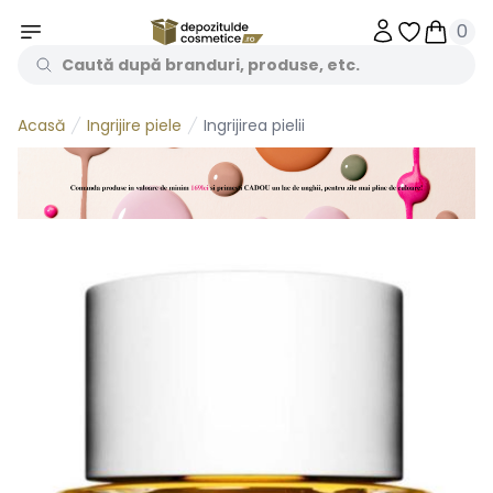
0
Obiecte în 
Obiecte
Ingrijire piele
Ingrijirea pielii
Acasă