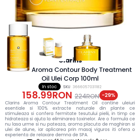
Clarins
Clarins Aroma Contour Body Treatment
Oil Ulei Corp 100ml
In stoc
SKU
3666057031182
158.99RON
-
29
%
224RON
Clarins Aroma Contour Treatment Oil contine uleiuri
esentiale si 100% extracte naturale din plante ce
stimuleaza si confera fermitate tesutului pielii, in timp ce
hidrateaza si ajuta la eliminarea toxinelor. Are o formula ce
nu lasa urme si nu pateaza, aroma placuta de maghiran si
ulei de alune, iar aplicarea prin masaj viguros iti ofera o
experienta de relaxare demna de SPA.