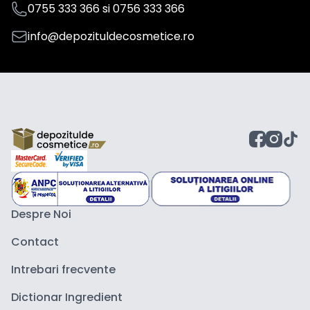
0755 333 366
si
0756 333 366
info@depozituldecosmetice.ro
Despre Noi
Contact
Intrebari frecvente
Dictionar Ingredient