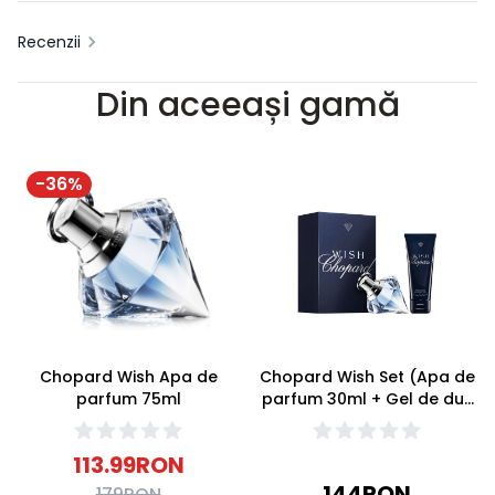
Recenzii
Din aceeași gamă
-
36
%
Chopard Wish Apa de
Chopard Wish Set (Apa de
parfum 75ml
parfum 30ml + Gel de dus
75ml)
113.99
RON
144
RON
179
RON