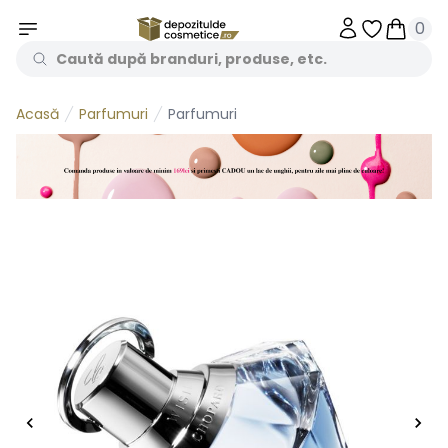
0
Obiecte în 
Obiecte
Parfumuri
Parfumuri
Acasă