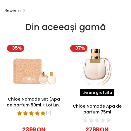
Recenzii
Din aceeași gamă
-
35
%
-
37
%
Livrare gratuita
Chloe Nomade Set (Apa
de parfum 50ml + Lotiune
Chloe Nomade Apa de
corp 100ml)
parfum 75ml
(
5
)
239
RON
279
RON