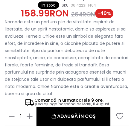
In stoc
SKU
3614223111404
158.99RON
-
40
%
264RON
Nomade este un parfum plin de vitalitate inspirat de
libertate, de un spirit nestatornic, dornic sa exploreze si sa
evolueze. Femeia Chloe este un simbol de eleganta fara
efort, de incredere in sine, o ciocnire placuta de putere si
sensibilitate. Apa de parfum debuteaza de note
neasteptate, unice, de corcoduse, completate de acorduri
florale, foarte feminine, de frezie si trandafir. Baza
parfumului ne surprinde prin adaugarea esentei de muchi
de stejar,ce taie usor din dulceata parfumului si ii ofera o
nota moderna. Chloe Nomade este o creatie aventuroasa,
boema si greu de uitat.
Comandă in
urmatoarele
9 ore,
și va ajunge începând de
Marți, 11 August
1
ADAUGĂ ÎN COȘ