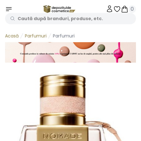
0
Obiecte în 
Obiecte
Parfumuri
Parfumuri
Acasă