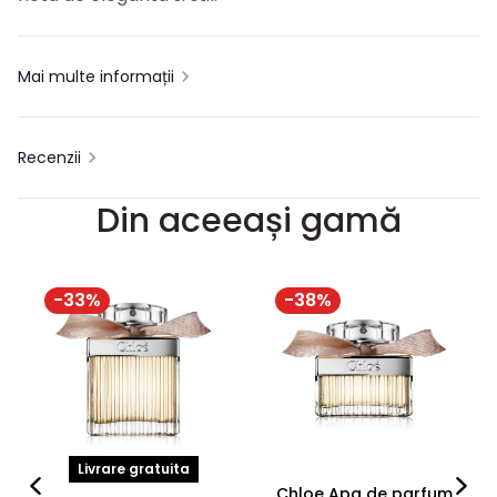
Mai multe informații
Recenzii
Din aceeași gamă
-
33
%
-
38
%
Livrare gratuita
Chloe Apa de parfum