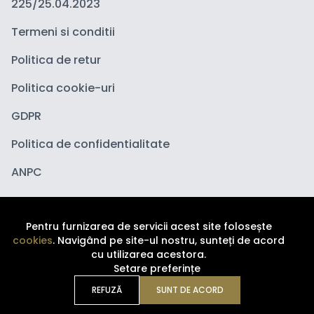
225/25.04.2023
Termeni si conditii
Politica de retur
Politica cookie-uri
GDPR
Politica de confidentialitate
ANPC
Pentru furnizarea de servicii acest site folosește
cookies
. Navigând pe site-ul nostru, sunteți de acord
cu utilizarea acestora.
Setare preferințe
Copyright ©
2026
Depozituldecosmetice.ro. Toate
drepturile sunt rezervate.
REFUZĂ
SUNT DE ACORD