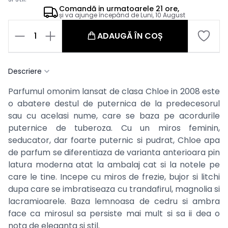
Comandă in
urmatoarele
21 ore,
și va ajunge începând de
Luni, 10 August
1
ADAUGĂ ÎN COȘ
Descriere
Parfumul omonim lansat de clasa Chloe in 2008 este
o abatere destul de puternica de la predecesorul
sau cu acelasi nume, care se baza pe acordurile
puternice de tuberoza. Cu un miros feminin,
seducator, dar foarte puternic si pudrat, Chloe apa
de parfum se diferentiaza de varianta anterioara pin
latura moderna atat la ambalaj cat si la notele pe
care le tine. Incepe cu miros de frezie, bujor si litchi
dupa care se imbratiseaza cu trandafirul, magnolia si
lacramioarele. Baza lemnoasa de cedru si ambra
face ca mirosul sa persiste mai mult si sa ii dea o
nota de eleganta si stil.