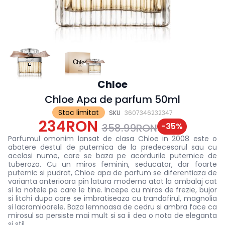
Chloe
Chloe Apa de parfum 50ml
Stoc limitat
SKU
3607346232347
234RON
-
35
%
358.99RON
Parfumul omonim lansat de clasa Chloe in 2008 este o
abatere destul de puternica de la predecesorul sau cu
acelasi nume, care se baza pe acordurile puternice de
tuberoza. Cu un miros feminin, seducator, dar foarte
puternic si pudrat, Chloe apa de parfum se diferentiaza de
varianta anterioara pin latura moderna atat la ambalaj cat
si la notele pe care le tine. Incepe cu miros de frezie, bujor
si litchi dupa care se imbratiseaza cu trandafirul, magnolia
si lacramioarele. Baza lemnoasa de cedru si ambra face ca
mirosul sa persiste mai mult si sa ii dea o nota de eleganta
si stil.