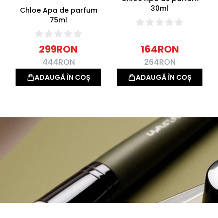
30ml
Chloe Apa de parfum
75ml
299
RON
164
RON
444
RON
264
RON
ADAUGĂ ÎN COȘ
ADAUGĂ ÎN COȘ