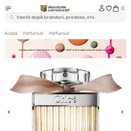
0
Obiecte în 
Obiecte
Parfumuri
Parfumuri
Acasă