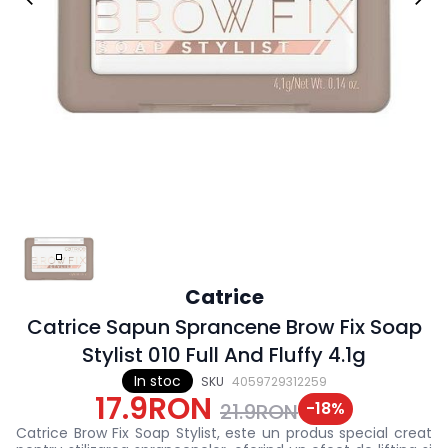
Catrice
Catrice Sapun Sprancene Brow Fix Soap
Stylist 010 Full And Fluffy 4.1g
In stoc
SKU
4059729312259
17.9RON
-
18
%
21.9RON
Catrice Brow Fix Soap Stylist, este un produs special creat