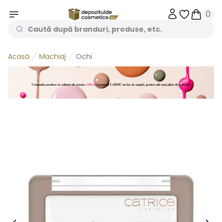
0
Obiecte în 
Obiecte
Machiaj
Ochi
Acasă