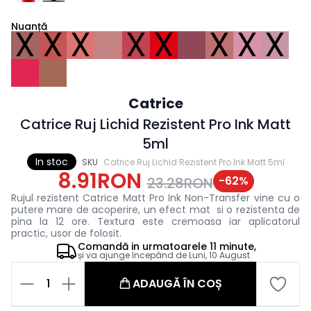
Nuanță
X
X
X
X
X
X
X
X
Catrice
Catrice Ruj Lichid Rezistent Pro Ink Matt
5ml
In stoc
SKU
Catrice Ruj Lichid Rezistent Pro Ink Matt 5ml
8.91RON
-
62
%
23.28RON
Rujul rezistent Catrice Matt Pro Ink Non-Transfer vine cu o
putere mare de acoperire, un efect mat si o rezistenta de
pina la 12 ore. Textura este cremoasa iar aplicatorul
practic, usor de folosit.
Comandă in
urmatoarele
11 minute,
și va ajunge începând de
Luni, 10 August
1
ADAUGĂ ÎN COȘ