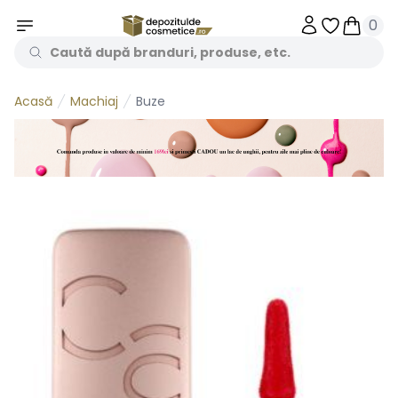
0
Obiecte în 
Obiecte
Machiaj
Buze
Acasă