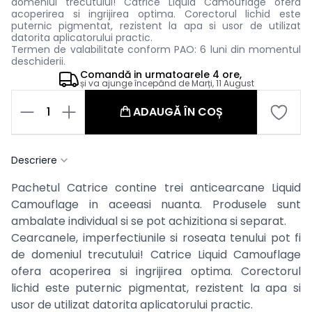
domeniul trecutului! Catrice Liquid Camouflage ofera
acoperirea si ingrijirea optima. Corectorul lichid este
puternic pigmentat, rezistent la apa si usor de utilizat
datorita aplicatorului practic.
Termen de valabilitate conform PAO: 6 luni din momentul
deschiderii.
Comandă in
urmatoarele
4 ore,
și va ajunge începând de
Marți, 11 August
1
ADAUGĂ ÎN COȘ
Descriere
Pachetul Catrice contine trei anticearcane Liquid
Camouflage in aceeasi nuanta. Produsele sunt
ambalate individual si se pot achizitiona si separat.
Cearcanele, imperfectiunile si roseata tenului pot fi
de domeniul trecutului! Catrice Liquid Camouflage
ofera acoperirea si ingrijirea optima. Corectorul
lichid este puternic pigmentat, rezistent la apa si
usor de utilizat datorita aplicatorului practic.