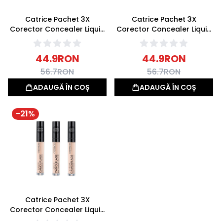
Catrice Pachet 3X
Catrice Pachet 3X
Corector Concealer Liquid
Corector Concealer Liquid
Camouflage 010 Porcelain
Camouflage 020 Light
5ml
Beige 5ml
44.9
RON
44.9
RON
56.7
RON
56.7
RON
ADAUGĂ ÎN COȘ
ADAUGĂ ÎN COȘ
-
21
%
Catrice Pachet 3X
Corector Concealer Liquid
Camouflage 015 Honey