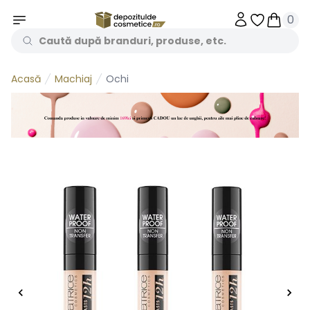
0
Obiecte în 
Obiecte
Machiaj
Ochi
Acasă