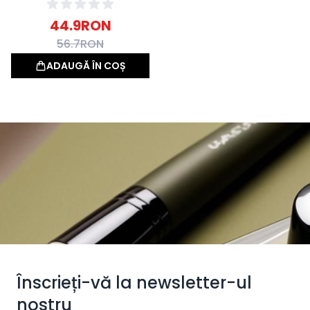
5ml
44.9
RON
56.7
RON
ADAUGĂ ÎN COȘ
Înscrieți-vă la newsletter-ul
nostru