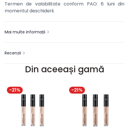
Termen de valabilitate conform PAO: 6 luni din
momentul deschiderii.
Mai multe informații
Recenzii
Din aceeași gamă
-
21
%
-
21
%