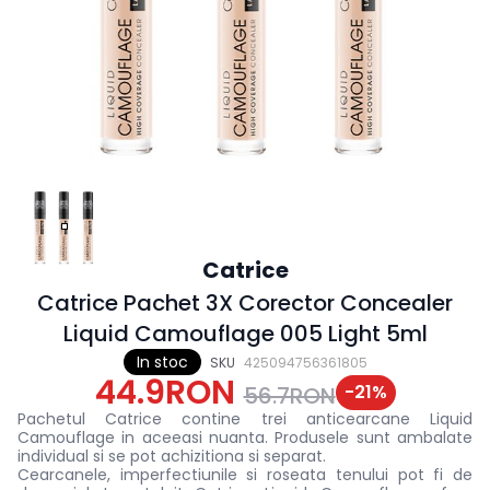
Catrice
Catrice Pachet 3X Corector Concealer
Liquid Camouflage 005 Light 5ml
In stoc
SKU
425094756361805
44.9RON
-
21
%
56.7RON
Pachetul Catrice contine trei anticearcane Liquid
Camouflage in aceeasi nuanta. Produsele sunt ambalate
individual si se pot achizitiona si separat.
Cearcanele, imperfectiunile si roseata tenului pot fi de