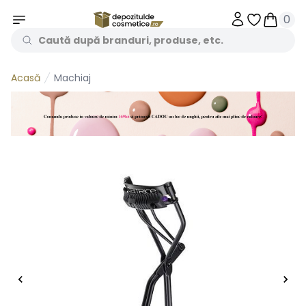
0
Obiecte în 
Obiecte
Machiaj
Acasă