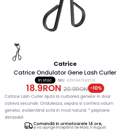
Catrice
Catrice Ondulator Gene Lash Curler
In stoc
SKU
4250947543726
18.9RON
-
10
%
20.9RON
Catrice Lash Curler ajuta la curbarea genelor in doar
cateva secunde. Onduleaza, separa si confera volum
genelor, evidentiind ochii in mod natural. * pieptane
detasabil
Comandă in
urmatoarele
14 ore,
și va ajunge începând de
Marți, 11 August