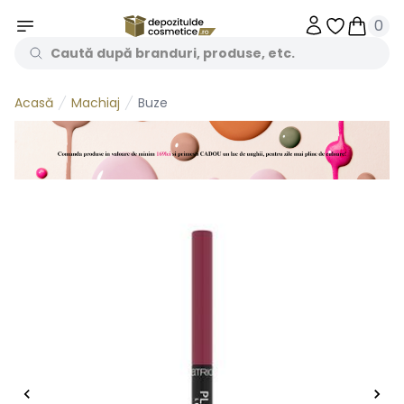
0
Obiecte în 
Obiecte
Machiaj
Buze
Acasă