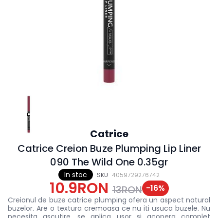
Catrice
Catrice Creion Buze Plumping Lip Liner
090 The Wild One 0.35gr
In stoc
SKU
4059729276742
10.9RON
-
16
%
13RON
Creionul de buze catrice plumping ofera un aspect natural
buzelor. Are o textura cremoasa
ce nu iti usuca buzele. Nu
necesita ascutire, s
e aplica usor si acopera complet