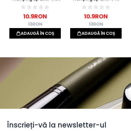
Understated Chic
Starring Role 0.35gr
0.35gr
10.9
RON
10.9
RON
13
RON
13
RON
ADAUGĂ ÎN COȘ
ADAUGĂ ÎN COȘ
Înscrieți-vă la newsletter-ul