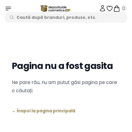
0
Obiecte în 
Obiecte
Pagina nu a fost gasita
Ne pare rău, nu am putut găsi pagina pe care
o căutați.
←
Înapoi la pagina principală