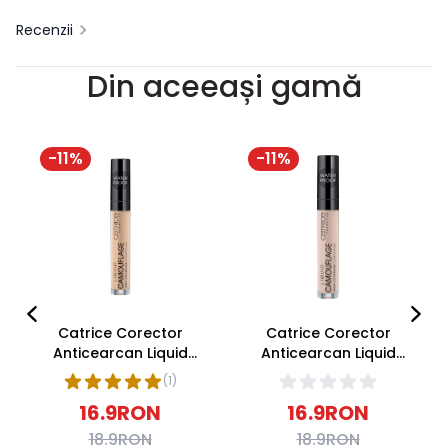
Recenzii
Din aceeași gamă
-
11
%
-
11
%
Catrice Corector
Catrice Corector
Anticearcan Liquid
Anticearcan Liquid
Camouflage Concealer
Camouflage Concealer
(
1
)
015 Honey 5ml
005 Light 5ml
16.9
RON
16.9
RON
18.9
RON
18.9
RON