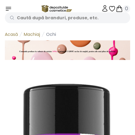
0
Obiecte în 
Obiecte
Machiaj
Ochi
Acasă