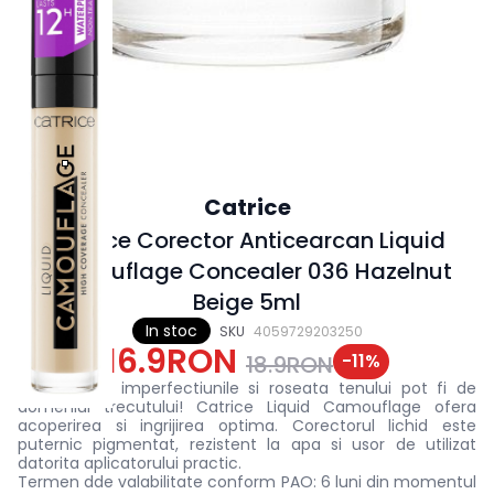
Catrice
Catrice Corector Anticearcan Liquid
Camouflage Concealer 036 Hazelnut
Beige 5ml
In stoc
SKU
4059729203250
16.9RON
-
11
%
18.9RON
Cearcanele, imperfectiunile si roseata tenului pot fi de
domeniul trecutului! Catrice Liquid Camouflage ofera
acoperirea si ingrijirea optima. Corectorul lichid este
puternic pigmentat, rezistent la apa si usor de utilizat
datorita aplicatorului practic.
Termen dde valabilitate conform PAO: 6 luni din momentul