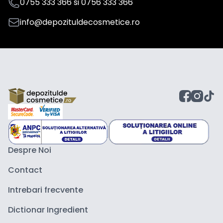
0755 333 366
si
0756 333 366
info@depozituldecosmetice.ro
Despre Noi
Contact
Intrebari frecvente
Dictionar Ingredient