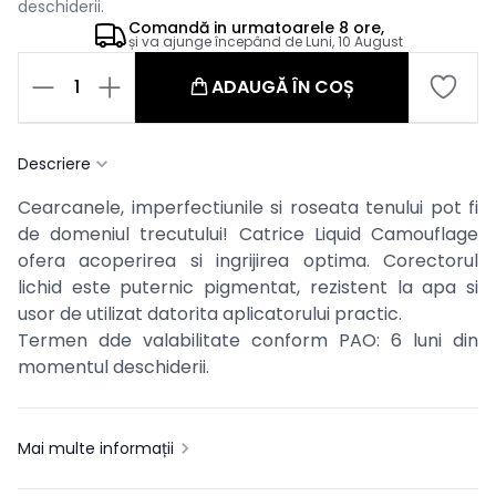
deschiderii.
Comandă in
urmatoarele
8 ore,
și va ajunge începând de
Luni, 10 August
1
ADAUGĂ ÎN COȘ
Descriere
Cearcanele, imperfectiunile si roseata tenului pot fi
de domeniul trecutului! Catrice Liquid Camouflage
ofera acoperirea si ingrijirea optima. Corectorul
lichid este puternic pigmentat, rezistent la apa si
usor de utilizat datorita aplicatorului practic.
Termen dde valabilitate conform PAO: 6 luni din
momentul deschiderii.
Mai multe informații