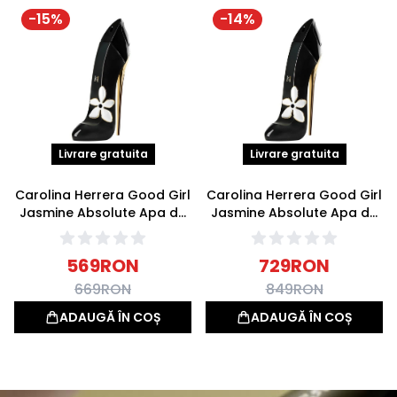
-
15
%
-
14
%
Livrare gratuita
Livrare gratuita
Carolina Herrera Good Girl
Carolina Herrera Good Girl
Jasmine Absolute Apa de
Jasmine Absolute Apa de
parfum 50ml
parfum 80ml
569
RON
729
RON
669
RON
849
RON
ADAUGĂ ÎN COȘ
ADAUGĂ ÎN COȘ