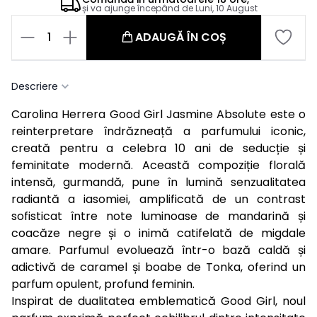
și va ajunge începând de
Luni, 10 August
1
ADAUGĂ ÎN COȘ
Descriere
Carolina Herrera Good Girl Jasmine Absolute este o
reinterpretare îndrăzneață a parfumului iconic,
creată pentru a celebra 10 ani de seducție și
feminitate modernă. Această compoziție florală
intensă, gurmandă, pune în lumină senzualitatea
radiantă a iasomiei, amplificată de un contrast
sofisticat între note luminoase de mandarină și
coacăze negre și o inimă catifelată de migdale
amare. Parfumul evoluează într-o bază caldă și
adictivă de caramel și boabe de Tonka, oferind un
parfum opulent, profund feminin.
Inspirat de dualitatea emblematică Good Girl, noul