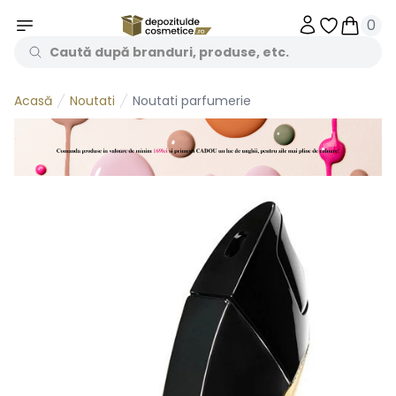
0
Obiecte în 
Obiecte
Noutati
Noutati parfumerie
Acasă