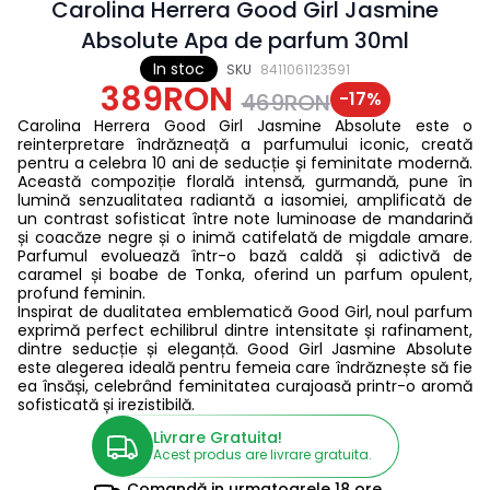
Carolina Herrera Good Girl Jasmine
Absolute Apa de parfum 30ml
In stoc
SKU
8411061123591
389RON
-
17
%
469RON
Carolina Herrera Good Girl Jasmine Absolute este o
reinterpretare îndrăzneață a parfumului iconic, creată
pentru a celebra 10 ani de seducție și feminitate modernă.
Această compoziție florală intensă, gurmandă, pune în
lumină senzualitatea radiantă a iasomiei, amplificată de
un contrast sofisticat între note luminoase de mandarină
și coacăze negre și o inimă catifelată de migdale amare.
Parfumul evoluează într-o bază caldă și adictivă de
caramel și boabe de Tonka, oferind un parfum opulent,
profund feminin.
Inspirat de dualitatea emblematică Good Girl, noul parfum
exprimă perfect echilibrul dintre intensitate și rafinament,
dintre seducție și eleganță. Good Girl Jasmine Absolute
este alegerea ideală pentru femeia care îndrăznește să fie
ea însăși, celebrând feminitatea curajoasă printr-o aromă
sofisticată și irezistibilă.
Livrare Gratuita!
Acest produs are livrare gratuita.
Comandă in
urmatoarele
18 ore,