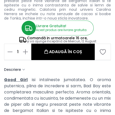
presarat peste note vibrante de bergamot Italian si te
ispiteste cu o inima contrastanta de salvie si lemn de
cedru magnetic. Calatoria prin noul univers Carolina
Herrera se incheie cu note senzuale de cacao si boabe
de Tonka, inchise intr-o noua sticla inovatoare.
Livrare Gratuita!
Acest produs are livrare gratuita.
Comandă in
urmatoarele
16 ore,
și va ajunge începând de
Miercuri, 12 August
1
ADAUGĂ ÎN COȘ
Descriere
Good Girl
isi intalneste jumatatea. O aroma
puternica, plina de incredere si sarm, Bad Boy este
completarea masculina perfecta. Aroma orientala,
condimentata cu iscusinta, te ademeneste cu un mix
de piper alb si negru presarat peste note vibrante
de bergamot Italian si te ispiteste cu o inima