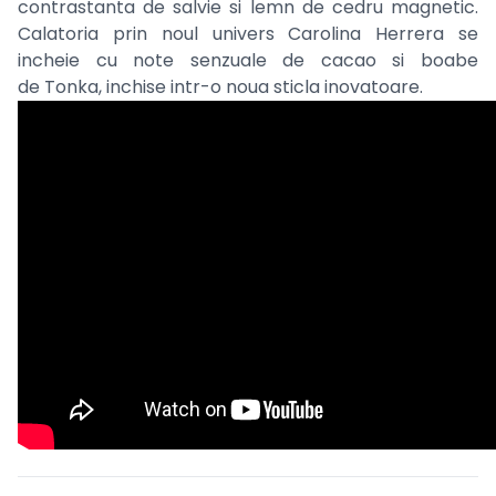
contrastanta de salvie si lemn de cedru magnetic.
Calatoria prin noul univers Carolina Herrera se
incheie cu note senzuale de cacao si boabe
de Tonka, inchise intr-o noua sticla inovatoare.