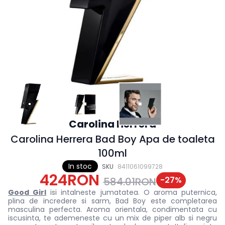
Carolina Herrera
Carolina Herrera Bad Boy Apa de toaleta
100ml
In stoc
SKU
8411061099728
424RON
-
27
%
584.01RON
Good Girl
isi intalneste jumatatea. O aroma puternica,
plina de incredere si sarm, Bad Boy este completarea
masculina perfecta. Aroma orientala, condimentata cu
iscusinta, te ademeneste cu un mix de piper alb si negru