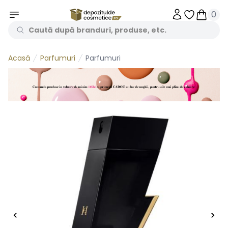
0
Obiecte în 
Obiecte
Parfumuri
Parfumuri
Acasă