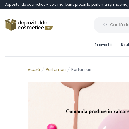
Depozitul de cosmetice - cele mai bune prețuri la parfumuri și machiaj
Promotii
Nout
Parfumuri
Parfumuri
Acasă