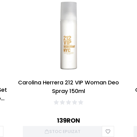
Carolina Herrera 212 VIP Woman Deo
Set
Spray 150ml
e
139
RON
STOC EPUIZAT