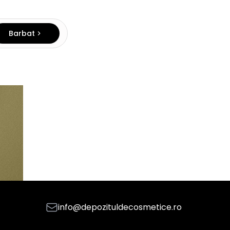
Barbat
info@depozituldecosmetice.ro