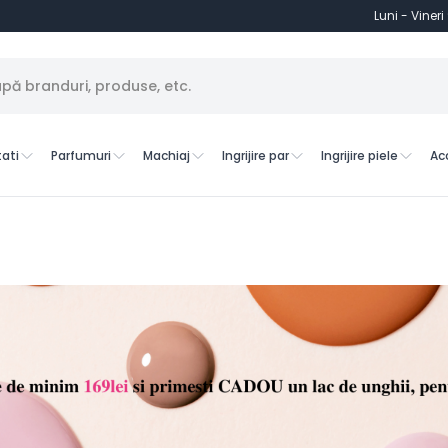
Luni - Vineri
ati
Parfumuri
Machiaj
Ingrijire par
Ingrijire piele
Ac