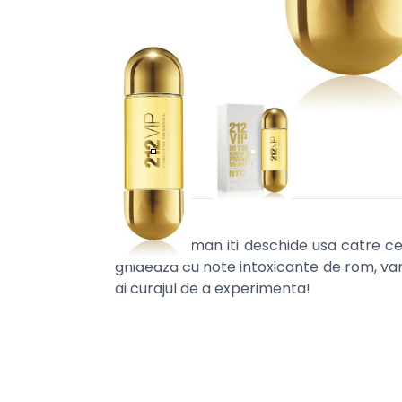
212 VIP Woman iti deschide usa catre cea
ghideaza cu note intoxicante de rom, vanili
ai curajul de a experimenta!