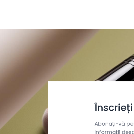
Înscrieț
Abonați-vă pent
informații desp