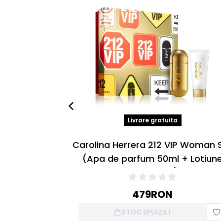
Livrare gratuita
Carolina Herrera 212 VIP Woman 
(Apa de parfum 50ml + Lotiun
Corp 75ml)
479
RON
STOC EPUIZAT