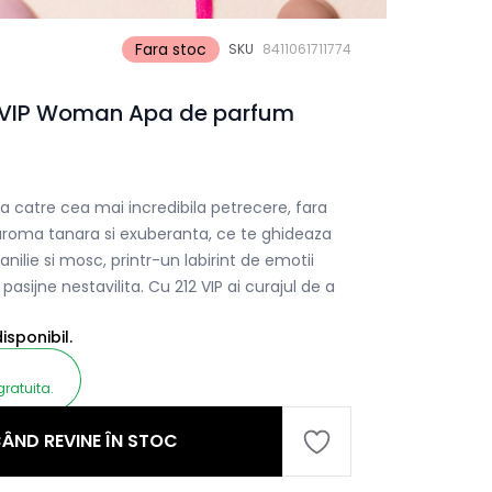
Fara stoc
SKU
8411061711774
2 VIP Woman Apa de parfum
a catre cea mai incredibila petrecere, fara
O aroma tanara si exuberanta, ce te ghideaza
nilie si mosc, printr-un labirint de emotii
i pasijne nestavilita. Cu 212 VIP ai curajul de a
sponibil.
gratuita.
ÂND REVINE ÎN STOC