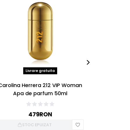
Livrare gratuita
Carolina 
Carolina Herrera 212 VIP Woman
Lot
Apa de parfum 50ml
479
RON
STOC EPUIZAT
S