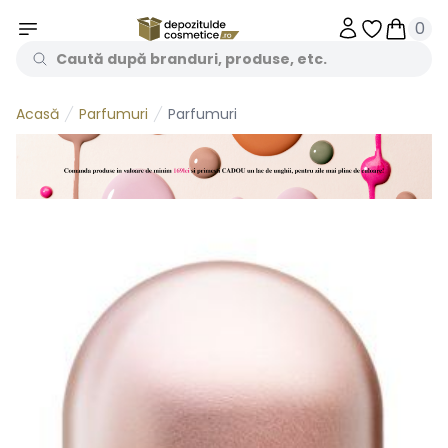
0
Obiecte în 
Obiecte
Parfumuri
Parfumuri
Acasă