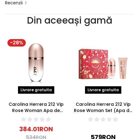
Recenzii
Din aceeași gamă
-
28
%
Livrare gratuita
Livrare gratuita
Carolina Herrera 212 Vip
Carolina Herrera 212 Vip
Rose Woman Apa de
Rose Woman Set (Apa de
parfum 50ml
parfum 80ml + Lotiune
Corp 100ml)
384.01
RON
579
RON
534
RON