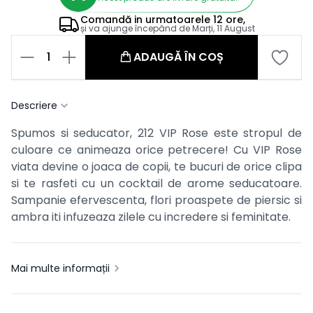
Comandă in
urmatoarele
12 ore,
și va ajunge începând de
Marți, 11 August
1
ADAUGĂ ÎN COȘ
Descriere
Spumos si seducator, 212 VIP Rose este stropul de
culoare ce animeaza orice petrecere! Cu VIP Rose
viata devine o joaca de copii, te bucuri de orice clipa
si te rasfeti cu un cocktail de arome seducatoare.
Sampanie efervescenta, flori proaspete de piersic si
ambra iti infuzeaza zilele cu incredere si feminitate.
Mai multe informații