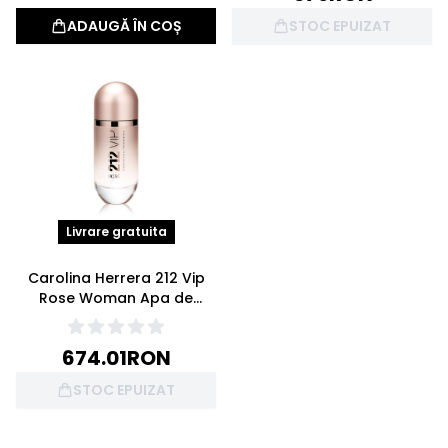
ADAUGĂ ÎN COȘ
STOC EPUIZAT
Livrare gratuita
Carolina Herrera 212 Vip
Rose Woman Apa de
parfum 80ml
674.01
RON
STOC EPUIZAT