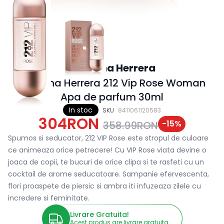
Carolina Herrera
Carolina Herrera 212 Vip Rose Woman
Apa de parfum 30ml
In stoc
SKU
8411061120583
304RON
-
15
%
358.99RON
Spumos si seducator, 212 VIP Rose este stropul de culoare
ce animeaza orice petrecere! Cu VIP Rose viata devine o
joaca de copii, te bucuri de orice clipa si te rasfeti cu un
cocktail de arome seducatoare. Sampanie efervescenta,
flori proaspete de piersic si ambra iti infuzeaza zilele cu
incredere si feminitate.
Livrare Gratuita!
Acest produs are livrare gratuita.