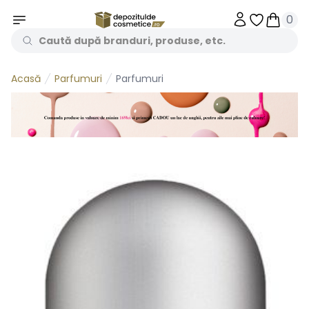
0
Obiecte în 
Obiecte
Parfumuri
Parfumuri
Acasă