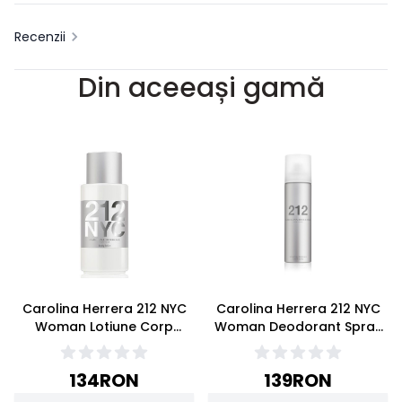
Recenzii
Din aceeași gamă
Carolina Herrera 212 NYC
Carolina Herrera 212 NYC
Woman Lotiune Corp
Woman Deodorant Spray
200ml
150ml
134
RON
139
RON