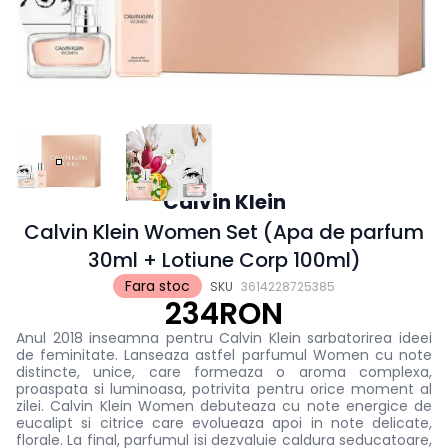
Calvin Klein
Calvin Klein Women Set (Apa de parfum
30ml + Lotiune Corp 100ml)
Fara stoc
SKU
3614228725385
234RON
Anul 2018 inseamna pentru Calvin Klein sarbatorirea ideei
de feminitate. Lanseaza astfel parfumul Women cu note
distincte, unice, care formeaza o aroma complexa,
proaspata si luminoasa, potrivita pentru orice moment al
zilei. Calvin Klein Women debuteaza cu note energice de
eucalipt si citrice care evolueaza apoi in note delicate,
florale. La final, parfumul isi dezvaluie caldura seducatoare,