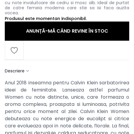
cu note invaluitoare de cedru si mosc alb. Ideal de purtat
de catre femeia moderna care stie sa isi faca auzita
vocea.
Produsul este momentan indisponibil.
ANUNȚĂ-MĂ CÂND REVINE ÎN STOC
Descriere
Anul 2018 inseamna pentru Calvin Klein sarbatorirea
ideei de feminitate. Lanseaza astfel parfumul
Women cu note distincte, unice, care formeaza o
aroma complexa, proaspata si luminoasa, potrivita
pentru orice moment al zilei. Calvin Klein Women
debuteaza cu note energice de eucalipt si citrice
care evolueaza apoi in note delicate, florale. La final,
parfumul isi dezvaluie caldura seducatoare, cu note