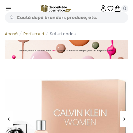
0
Obiecte în 
Obiecte
Parfumuri
Seturi cadou
Acasă