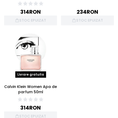
314
RON
234
RON
STOC EPUIZAT
STOC EPUIZAT
Livrare gratuita
Calvin Klein Women Apa de
parfum 50ml
314
RON
STOC EPUIZAT