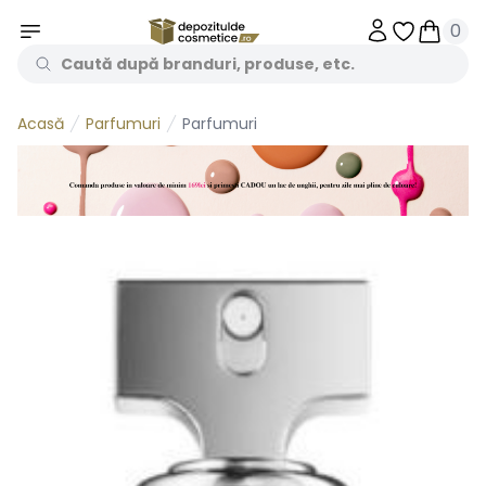
0
Obiecte în 
Obiecte
Parfumuri
Parfumuri
Acasă