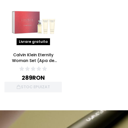
Livrare gratuita
Calvin Klein Eternity
Woman Set (Apa de
parfum 50ml + Lotiune
Corp 100ml + Gel de dus
289
RON
100ml)
STOC EPUIZAT