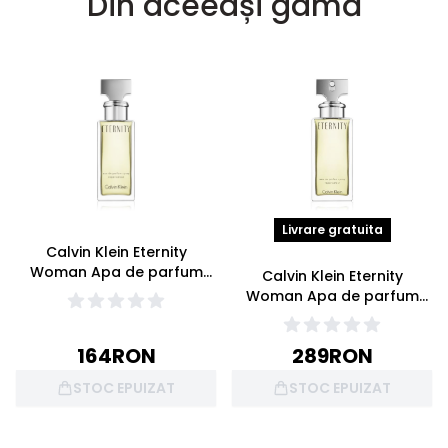
Din aceeași gamă
Livrare gratuita
Calvin Klein Eternity
Woman Apa de parfum
Calvin Klein Eternity
30ml
Woman Apa de parfum
50ml
164
RON
289
RON
STOC EPUIZAT
STOC EPUIZAT