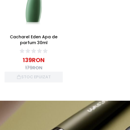
Cacharel Eden Apa de
parfum 30ml
139
RON
179
RON
STOC EPUIZAT