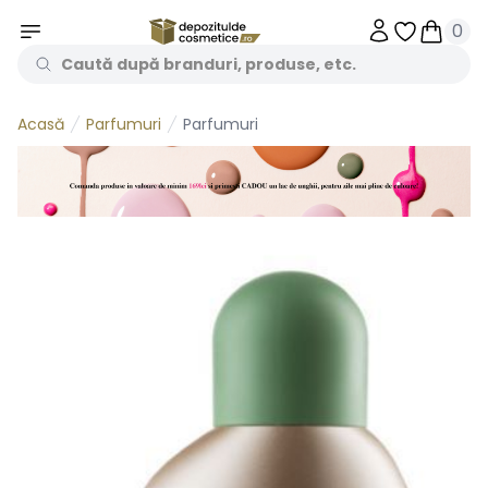
0
Obiecte în 
Obiecte
Parfumuri
Parfumuri
Acasă