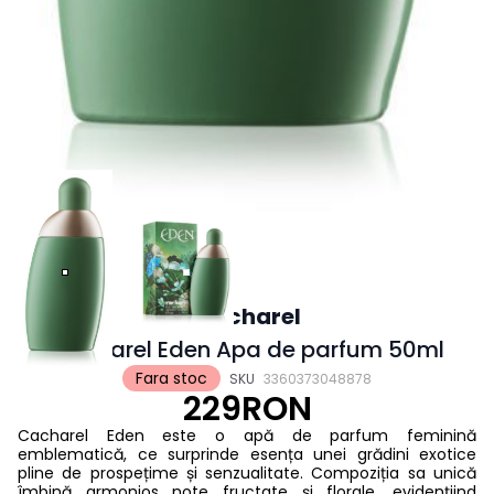
Cacharel
Cacharel Eden Apa de parfum 50ml
Fara stoc
SKU
3360373048878
229RON
Cacharel Eden este o apă de parfum feminină
emblematică, ce surprinde esența unei grădini exotice
pline de prospețime și senzualitate. Compoziția sa unică
îmbină armonios note fructate și florale, evidențiind