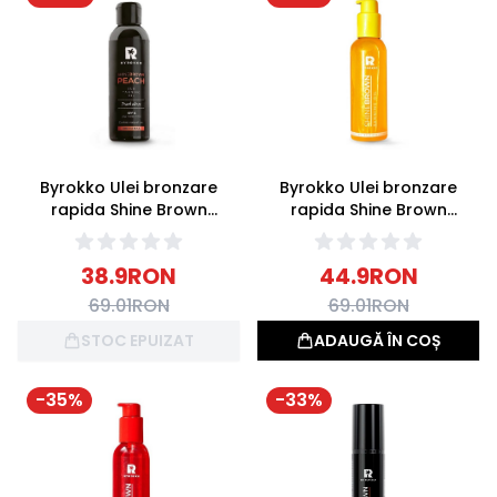
Byrokko Ulei bronzare
Byrokko Ulei bronzare
rapida Shine Brown
rapida Shine Brown
Tanning Oil Peach SPF6
Tanning Oil Tropical 145ml
150ml
38.9
RON
44.9
RON
69.01
RON
69.01
RON
STOC EPUIZAT
ADAUGĂ ÎN COȘ
-
35
%
-
33
%