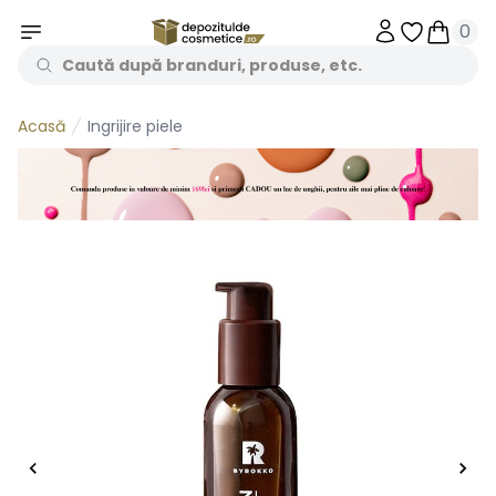
0
Obiecte în 
Obiecte
Ingrijire piele
Acasă