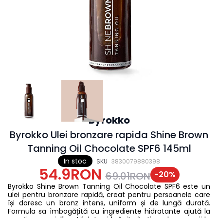
Byrokko
Byrokko Ulei bronzare rapida Shine Brown
Tanning Oil Chocolate SPF6 145ml
In stoc
SKU
3830079880398
54.9RON
-
20
%
69.01RON
Byrokko Shine Brown Tanning Oil Chocolate SPF6 este un
ulei pentru bronzare rapidă, creat pentru persoanele care
își doresc un bronz intens, uniform și de lungă durată.
Formula sa îmbogățită cu ingrediente hidratante ajută la