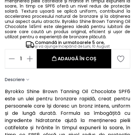
menținerea pielii catifelate și hrănite în timpul expunerii la
soare, în timp ce SPF6 oferă un nivel redus de protecție
solară. Textura ușoară se aplică uniform, contribuind la
accelerarea procesului natural de bronzare și la obținerea
unui aspect auriu atractiv. Byrokko Shine Brown Tanning Oil
Chocolate 145ml este alegerea ideală pentru iubitorii de
soare care caută un produs original, eficient și ușor de
utilizat pentru o experiență de bronzare plăcută.
Comandă in
urmatoarele
5 ore,
și va ajunge începând de
Luni, 10 August
1
ADAUGĂ ÎN COȘ
Descriere
Byrokko Shine Brown Tanning Oil Chocolate SPF6
este un ulei pentru bronzare rapidă, creat pentru
persoanele care își doresc un bronz intens, uniform
și de lungă durată. Formula sa îmbogățită cu
ingrediente hidratante ajută la menținerea pielii
catifelate și hrănite în timpul expunerii la soare, în
timp ce SPF6 oferă un nivel redus de protecție