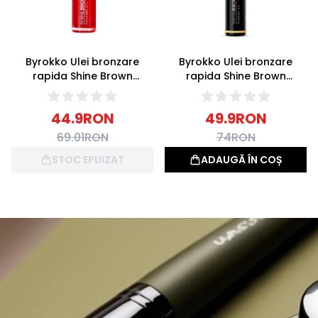
Byrokko Ulei bronzare
Byrokko Ulei bronzare
rapida Shine Brown
rapida Shine Brown
Tanning Oil Watermelon
Original Tan Boosting Oil
145ml
100ml
44.9
RON
49.9
RON
69.01
RON
74
RON
STOC EPUIZAT
ADAUGĂ ÎN COȘ