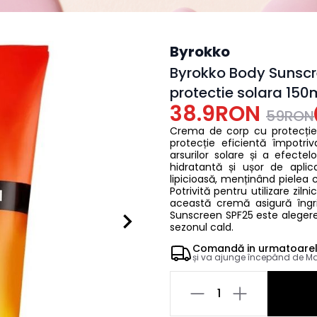
Byrokko
Byrokko Body Sunscr
protectie solara 150
38.9RON
59RON
Crema de corp cu protecție
protecție eficientă împotri
arsurilor solare și a efecte
hidratantă și ușor de aplic
lipicioasă, menținând pielea ca
Potrivită pentru utilizare zilnic
această cremă asigură îngri
Sunscreen SPF25 este alegerea 
sezonul cald.
Comandă in
urmatoare
și va ajunge începând de
Ma
1