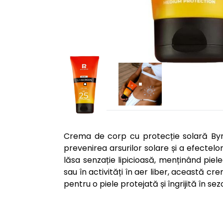
Crema de corp cu protecție solară Byr
prevenirea arsurilor solare și a efectelo
lăsa senzație lipicioasă, menținând pielea
sau în activități în aer liber, această c
pentru o piele protejată și îngrijită în sez