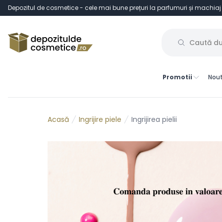
Depozitul de cosmetice - cele mai bune prețuri la parfumuri și machiaj
Promotii
Nout
Ingrijire piele
Ingrijirea pielii
Acasă