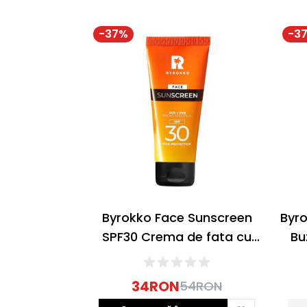
-
37
%
-
3
Byrokko Face Sunscreen
Byro
SPF30 Crema de fata cu
Bu
protectie solara 50ml
34
RON
54
RON