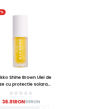
7
%
kko Shine Brown Ulei de
ze cu protectie solara
SPF30 6ml
36.91
RON
59
RON