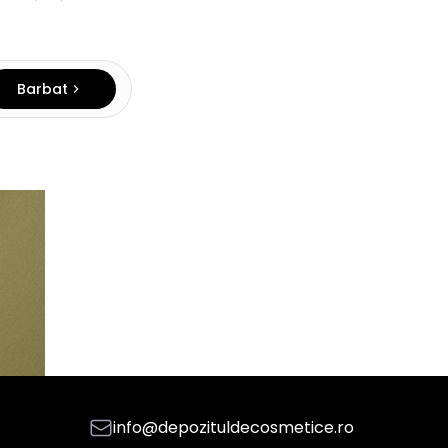
Barbat
info@depozituldecosmetice.ro