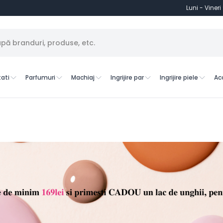
Luni - Vineri
ati
Parfumuri
Machiaj
Ingrijire par
Ingrijire piele
Ac