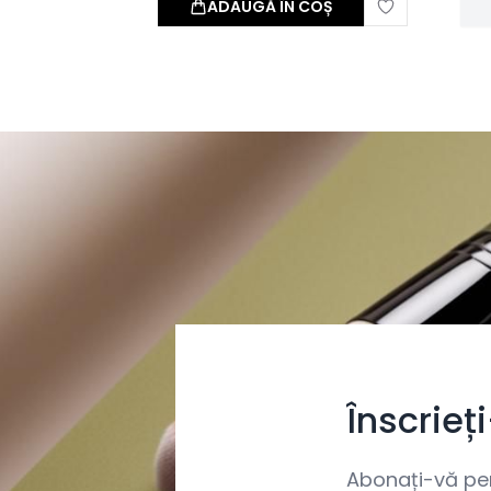
ADAUGĂ ÎN COȘ
Înscrieț
Abonați-vă pent