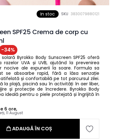
In stoc
SKU
3830079880121
een SPF25 Crema de corp cu
ml
-
34
%
 solară Byrokko Body Sunscreen SPF25 oferă
va razelor UVA și UVB, ajutând la prevenirea
lor nocive ale expunerii la soare. Formula sa
at se absoarbe rapid, fără a lăsa senzație
tifelată și confortabilă pe tot parcursul zilei.
ă la plajă, piscină sau în activități în aer liber,
jire și protecție de încredere. Byrokko Body
ideală pentru o piele protejată și îngrijită în
le
6 ore,
rți, 11 August
ADAUGĂ ÎN COȘ