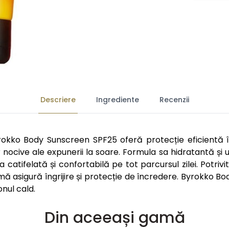
Descriere
Ingrediente
Recenzii
okko Body Sunscreen SPF25 oferă protecție eficientă îm
r nocive ale expunerii la soare. Formula sa hidratantă și
 catifelată și confortabilă pe tot parcursul zilei. Potrivită
remă asigură îngrijire și protecție de încredere. Byrokko
onul cald.
Din aceeași gamă