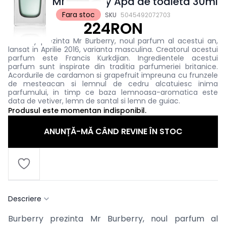
Burberry Mr. Burberry Apa de toaleta 30ml
Fara stoc
SKU
5045492072703
224RON
Burberry prezinta Mr Burberry, noul parfum al acestui an,
lansat in Aprilie 2016, varianta masculina. Creatorul acestui
parfum este Francis Kurkdjian. Ingredientele acestui
parfum sunt inspirate din traditia parfumeriei britanice.
Acordurile de cardamon si grapefruit impreuna cu frunzele
de mesteacan si lemnul de cedru alcatuiesc inima
parfumului, in timp ce baza lemnoasa-aromatica este
data de vetiver, lemn de santal si lemn de guiac.
Produsul este momentan indisponibil.
ANUNȚĂ-MĂ CÂND REVINE ÎN STOC
Descriere
Burberry prezinta Mr Burberry, noul parfum al