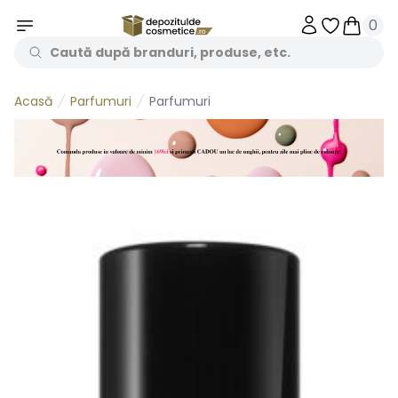
0
Obiecte în 
Obiecte
Parfumuri
Parfumuri
Acasă