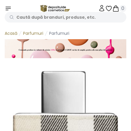
0
Obiecte în 
Obiecte
Parfumuri
Parfumuri
Acasă