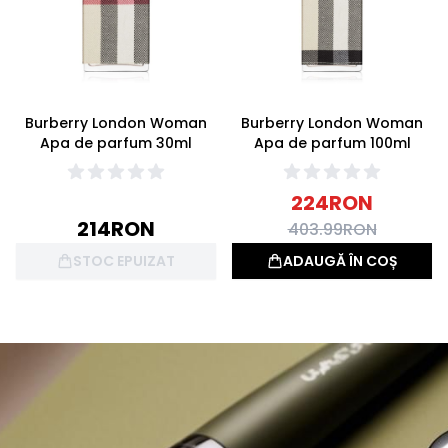
Burberry London Woman
Burberry London Woman
Apa de parfum 30ml
Apa de parfum 100ml
224
RON
214
RON
403.99
RON
STOC EPUIZAT
ADAUGĂ ÎN COȘ