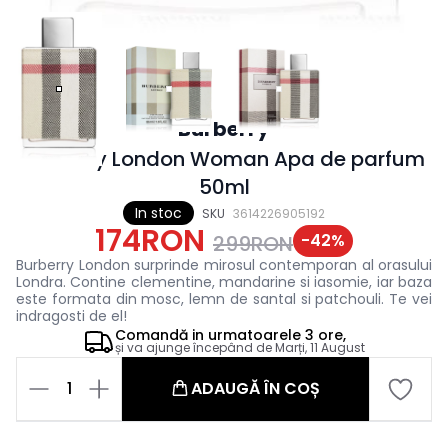
Burberry
Burberry London Woman Apa de parfum
50ml
In stoc
SKU
3614226905192
174RON
-
42
%
299RON
Burberry London surprinde mirosul contemporan al orasului
Londra. Contine clementine, mandarine si iasomie, iar baza
este formata din mosc, lemn de santal si patchouli. Te vei
indragosti de el!
Comandă in
urmatoarele
3 ore,
și va ajunge începând de
Marți, 11 August
1
ADAUGĂ ÎN COȘ