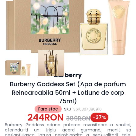
Burberry
Burberry Goddess Set (Apa de parfum
Reincarcabila 50ml + Lotiune de corp
75ml)
Fara stoc
SKU
3616307080910
244RON
-
37
%
389RON
Burberry Goddess aduna puterea ravasitoare a vaniliei,
oferindu-ti un triplu acord gurmand, menit sa
dezlantuiasca latura neimblanzita a senzualitatii tale.