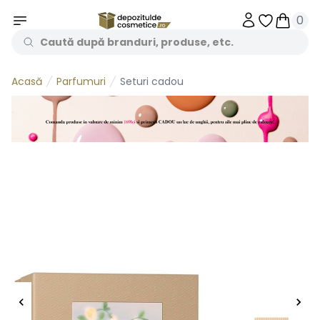
0
Obiecte în 
Obiecte
Parfumuri
Seturi cadou
Acasă