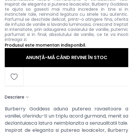
Inspirat de eleganta si puterea leoaicelor, Burberry Goddess
te ajuta sa gasesti mai multa incredere in tine si in
instinctele tale, reinnoind legatura cu sinele tau autentic.
Parfumul se deschide delicat, printr-o atingere fina, oferita
de infuzia de vanilie si lavanda luminoasa, crescand treptat
in intensitate, prin adaugarea caviarului de vanilie, puternic
parfumat si in final, absolutului de vanilie, ce te va insoti
intreaga zi.
Produsul este momentan indisponibil.
ANUNȚĂ-MĂ CÂND REVINE ÎN STOC
Descriere
Burberry Goddess aduna puterea ravasitoare a
vaniliei, oferindu-ti un triplu acord gurmand, menit sa
dezlantuiasca latura neimblanzita a senzualitatii tale.
Inspirat de eleganta si puterea leoaicelor, Burberry