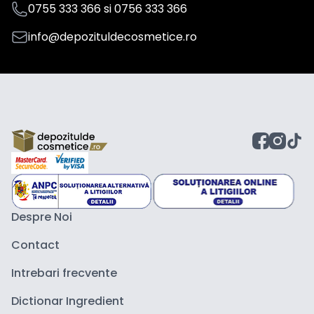
0755 333 366
si
0756 333 366
info@depozituldecosmetice.ro
Despre Noi
Contact
Intrebari frecvente
Dictionar Ingredient