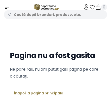
0
Obiecte în 
Obiecte
Pagina nu a fost gasita
Ne pare rău, nu am putut găsi pagina pe care
o căutați.
←
Înapoi la pagina principală