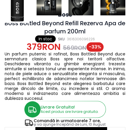
Boss
Boss Bottled Beyond Refill Rezerva Apa de
parfum 200ml
In stoc
SKU
3616306096226
379RON
-
33
%
569RON
Un parfum puternic si rafinat, Boss Bottled Beyond duce
semnatura clasica Boss spre noi teritorii olfactive.
Deschiderea vibranta cu ghimbir energizant trezeste
simturile si seteaza tonul unei experiente intense. In inima,
nota de piele aduce o senzualitate eleganta si masculina,
perfect echilibrata de adancimea notelor lemnoase din
baza. Boss Bottled Beyond este alegerea barbatului care
merge dincolo de limite, cu incredere si stil. O aroma
moderna si indrazneata care alimenteaza ambitia si
dubleaza succesul.
Livrare Gratuita!
Acest produs are livrare gratuita.
Comandă in
urmatoarele
7 ore,
și va ajunge începând de
Luni, 10 August