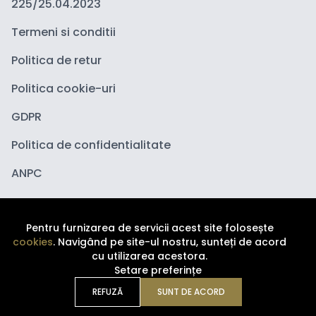
225/25.04.2023
Termeni si conditii
Politica de retur
Politica cookie-uri
GDPR
Politica de confidentialitate
ANPC
Pentru furnizarea de servicii acest site folosește
cookies
. Navigând pe site-ul nostru, sunteți de acord
cu utilizarea acestora.
Setare preferințe
Copyright ©
2026
Depozituldecosmetice.ro. Toate
drepturile sunt rezervate.
REFUZĂ
SUNT DE ACORD