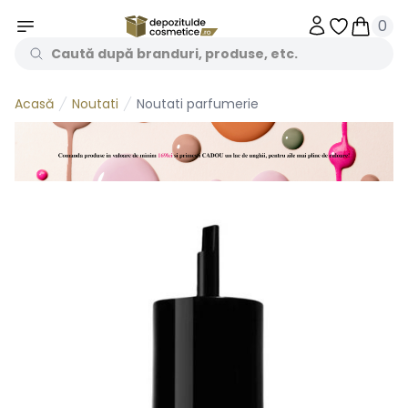
0
Obiecte în 
Obiecte
Noutati
Noutati parfumerie
Acasă