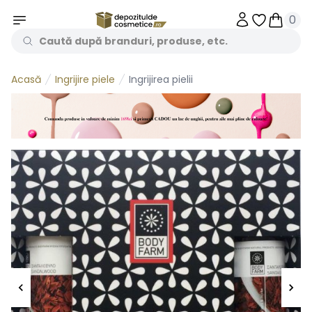
0
Obiecte în 
Obiecte
Ingrijire piele
Ingrijirea pielii
Acasă