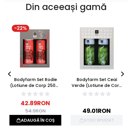
Din aceeași gamă
-
22
%
Bodyfarm Set Rodie
Bodyfarm Set Ceai
(Lotiune de Corp 250ml
Verde (Lotiune de Corp
+ Gel de Dus 250ml)
250ml + Gel de Dus
250ml)
42.89
RON
49.01
RON
54.9
RON
ADAUGĂ ÎN COȘ
STOC EPUIZAT