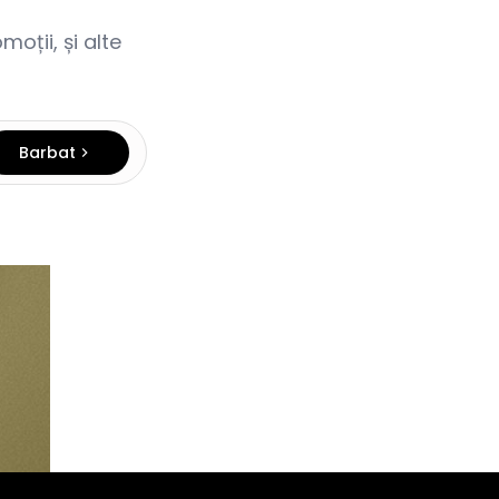
oții, și alte
Barbat