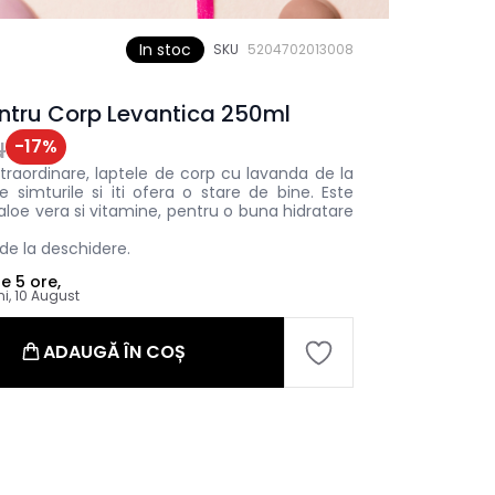
In stoc
SKU
5204702013008
ntru Corp Levantica 250ml
-
17
%
N
traordinare, laptele de corp cu lavanda de la
e simturile si iti ofera o stare de bine. Este
 aloe vera si vitamine, pentru o buna hidratare
 de la deschidere.
le
5 ore,
ni, 10 August
ADAUGĂ ÎN COȘ