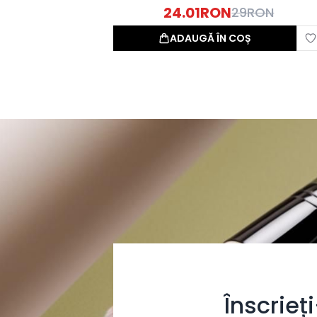
24.01
RON
29
RON
ADAUGĂ ÎN COȘ
Înscrieț