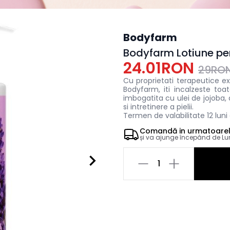
Bodyfarm
Bodyfarm Lotiune pe
24.01RON
29RO
Cu proprietati
terapeutice
ex
Bodyfarm, iti incalzeste toat
imbogatita cu ulei de jojoba,
si intretinere a pielii.
Termen de valabilitate 12 luni
Comandă in
urmatoare
și va ajunge începând de
Lu
1