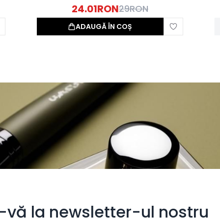
24.01
RON
29
RON
ADAUGĂ ÎN COȘ
i-vă la newsletter-ul nostru