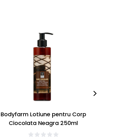
-
29
%
Bodyfarm Lotiune pentru Corp
Bodyfarm
Ciocolata Neagra 250ml
V