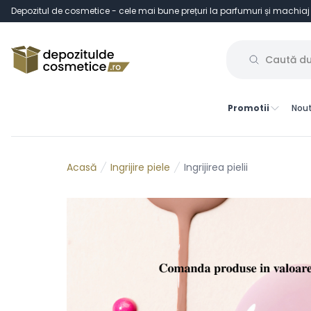
Depozitul de cosmetice - cele mai bune prețuri la parfumuri și machiaj
Promotii
Nout
Ingrijire piele
Ingrijirea pielii
Acasă