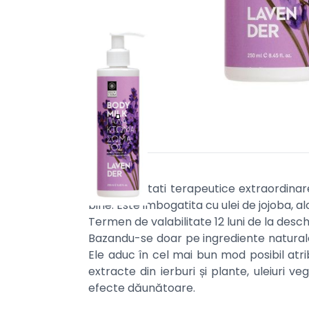
Cu proprietati
terapeutice
extraordinare
bine. Este imbogatita cu ulei de jojoba, al
Termen de valabilitate 12 luni de la desch
Bazandu-se doar pe ingrediente naturale 
Ele aduc în cel mai bun mod posibil atri
extracte din ierburi și plante, uleiuri 
efecte dăunătoare.