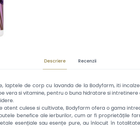
Descriere
Recenzii
, laptele de corp cu lavanda de la Bodyfarm, iti incalzes
oe vera si vitamine, pentru o buna hidratare si intretinere a 
idere.
atent culese si cultivate, Bodyfarm ofera o gama intreag
butele benefice ale ierburilor, cum ar fi proprietățile f
vegetale esențiale sau esențe pure, au înlocuit în totali