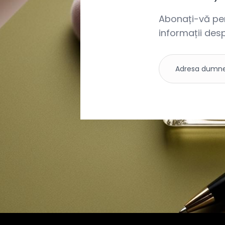
Abonați-vă pent
informații desp