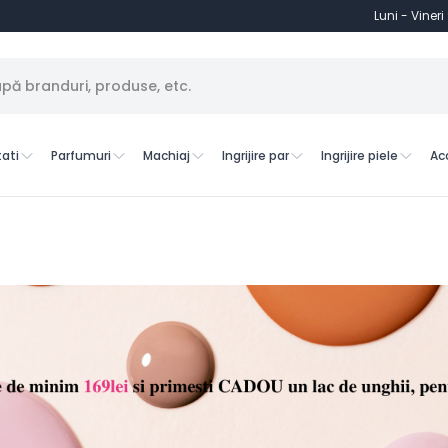
Luni - Vineri
ati
Parfumuri
Machiaj
Ingrijire par
Ingrijire piele
Ac