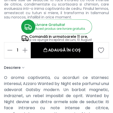
armele sale de seductie: iti face intrarea cu note intense
de citrice, condimentate cu scortisoara si chimion, care
evolueaza intr-o inima captivanta de cedru. Finalul lemnos,
amestecat cu tutun si miere, il transforma in talismanul
sau norocos, infailibil in orice moment.
Livrare Gratuita!
Acest produs are livrare gratuita.
Comandă in
urmatoarele
11 ore,
și va ajunge începând de
Luni, 10 August
1
ADAUGĂ ÎN COȘ
Descriere
O aroma captivanta, cu acorduri ce starnesc
interesul, Azzaro Wanted by Night este parfumul unui
adevarat Gatsby modern. Un barbat magnetic,
indraznet, un rebel imposibil de oprit. Wanted by
Night devine una dintre armele sale de seductie: iti
face intrarea cu note intense de citrice,