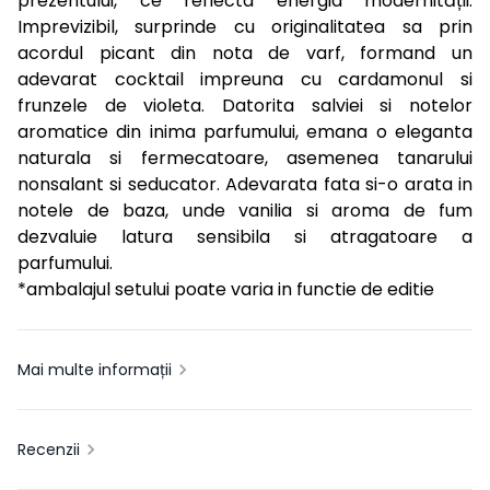
prezentului, ce reflecta energia modernității.
Imprevizibil, surprinde cu originalitatea sa prin
acordul picant din nota de varf, formand un
adevarat cocktail impreuna cu cardamonul si
frunzele de violeta. Datorita salviei si notelor
aromatice din inima parfumului, emana o eleganta
naturala si fermecatoare, asemenea tanarului
nonsalant si seducator. Adevarata fata si-o arata in
notele de baza, unde vanilia si aroma de fum
dezvaluie latura sensibila si atragatoare a
parfumului.
*ambalajul setului poate varia in functie de editie
Mai multe informații
Recenzii