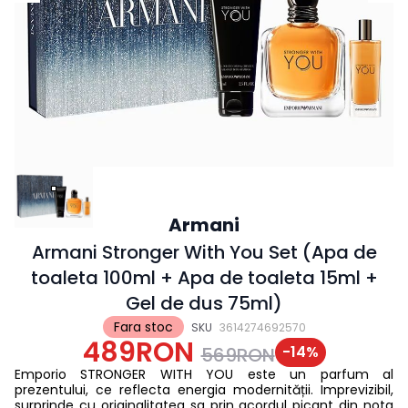
Armani
Armani Stronger With You Set (Apa de
toaleta 100ml + Apa de toaleta 15ml +
Gel de dus 75ml)
Fara stoc
SKU
3614274692570
489RON
-
14
%
569RON
Emporio STRONGER WITH YOU este un parfum al
prezentului, ce reflecta energia modernității. Imprevizibil,
surprinde cu originalitatea sa prin acordul picant din nota