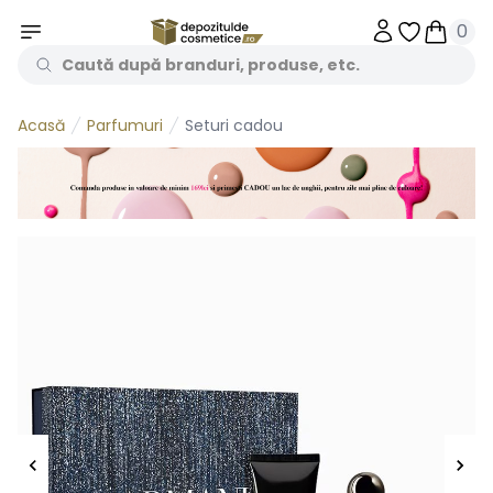
0
Obiecte în 
Obiecte
Parfumuri
Seturi cadou
Acasă