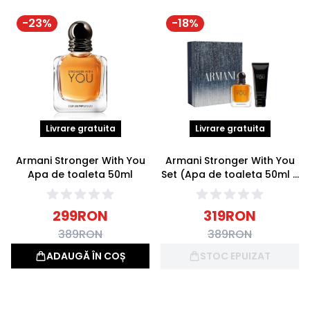
-
23
%
-
18
%
Livrare gratuita
Livrare gratuita
Armani Stronger With You
Armani Stronger With You
Apa de toaleta 50ml
Set (Apa de toaleta 50ml +
Gel de dus 75ml)
299
RON
319
RON
389
RON
389
RON
ADAUGĂ ÎN COȘ
STOC EPUIZAT