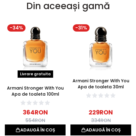
Din aceeași gamă
-
34
%
-
31
%
Livrare gratuita
Armani Stronger With You
Apa de toaleta 30ml
Armani Stronger With You
Apa de toaleta 100ml
364
RON
229
RON
554
RON
334
RON
ADAUGĂ ÎN COȘ
ADAUGĂ ÎN COȘ