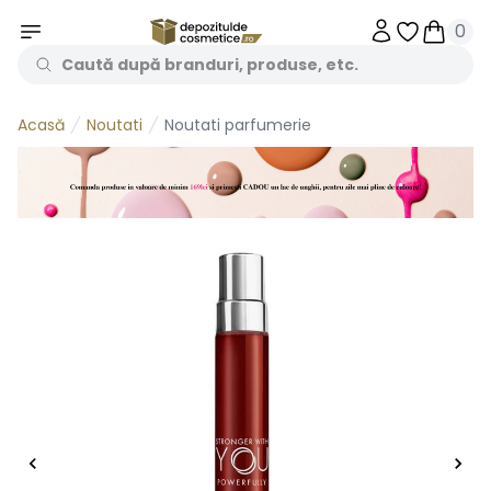
0
Obiecte în 
Obiecte
Noutati
Noutati parfumerie
Acasă