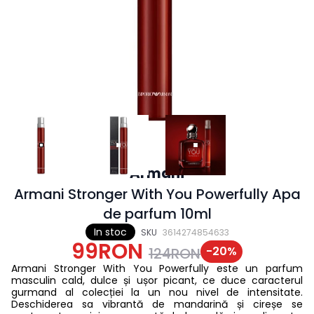
Armani
Armani Stronger With You Powerfully Apa
de parfum 10ml
In stoc
SKU
3614274854633
99RON
-
20
%
124RON
Armani Stronger With You Powerfully este un parfum
masculin cald, dulce și ușor picant, ce duce caracterul
gurmand al colecției la un nou nivel de intensitate.
Deschiderea sa vibrantă de mandarină și cireșe se