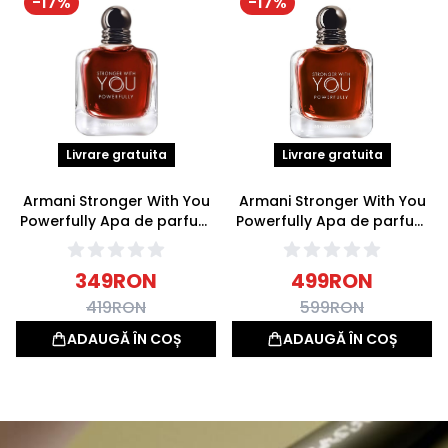
-
17
%
-
17
%
Livrare gratuita
Livrare gratuita
Armani Stronger With You
Armani Stronger With You
Powerfully Apa de parfum
Powerfully Apa de parfum
50ml
100ml
349
RON
499
RON
419
RON
599
RON
ADAUGĂ ÎN COȘ
ADAUGĂ ÎN COȘ