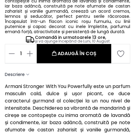
contopește cu inima aromată de lavandă și condimente,
iar baza adâncă, construită pe note afumate de castan
zaharisit și vanilie gurmandă, creează un acord cremos,
lemnos și seducător, perfect pentru serile răcoroase.
Încapsulat într-un flacon iconic roșu fumuriu, cu linii
puternice și capac decorat cu inele împletite, parfumul
emană forță, atractivitate și persistență de lungă durată.
Comandă in
urmatoarele
13 ore,
și va ajunge începând de
Luni, 10 August
1
ADAUGĂ ÎN COȘ
Descriere
Armani Stronger With You Powerfully este un parfum
masculin cald, dulce și ușor picant, ce duce
caracterul gurmand al colecției la un nou nivel de
intensitate. Deschiderea sa vibrantă de mandarină și
cireșe se contopește cu inima aromată de lavandă
și condimente, iar baza adâncă, construită pe note
afumate de castan zaharisit și vanilie gurmandă,